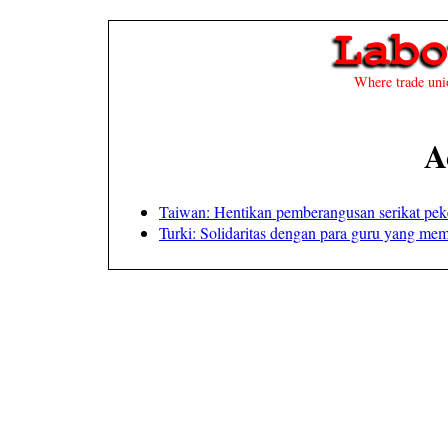
Where trade unio
A
Taiwan: Hentikan pemberangusan serikat pek
Turki: Solidaritas dengan para guru yang me