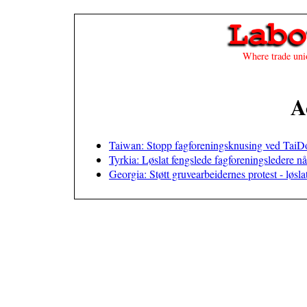
Where trade unio
A
Taiwan: Stopp fagforeningsknusing ved TaiD
Tyrkia: Løslat fengslede fagforeningsledere nå
Georgia: Støtt gruvearbeidernes protest - løslat