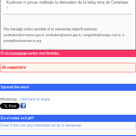
Kunkune ni povas malhelpi la detruadon de la belaj teroj de Cerattepe
!
Via mesaĝo estos sendita al la sekvantaj retpoŝt-adresoj:
ozelkalem@ormansu.gov.tr, ozelkalem@artvin.gov.tr, cengizinfo@cengiz.com.tr, e-
posta@tarimorman-is.org
Ĉi tiu kampanjo estas nun fermita.
26 supporters
Spread the word
WhatsApp -
click here to share
Ĉu vi volas scii pli?
Klaki ĉi tien por plia informado pri tiu ĉi kampanjo