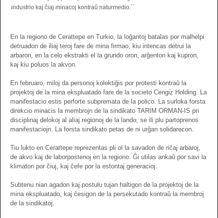
industrio kaj ĉiaj minacoj kontraŭ naturmedio.``
En la regiono de Cerattepe en Turkio, la loĝantoj batalas por malhelpi
detruadon de iliaj teroj fare de mina firmao, kiu intencas detrui la
arbaron, en la celo ekstrakti el la grundo oron, arĝenton kaj kupron,
kaj kiu poluos la akvon.
En februaro, miloj da personoj kolektiĝis por protesti kontraŭ la
projektoj de la mina ekspluatado fare de la societo Cengiz Holding. La
manifestacio estis perforte subpremata de la polico. La surloka forsta
direkcio minacis la membrojn de la sindikato TARIM ORMAN-IS pri
disciplinaj delokoj al aliaj regionoj de la lando, se ili plu partoprenos
manifestaciojn. La forsta sindikato petas de ni urĝan solidarecon.
Tiu lukto en Cerattepe reprezentas pli ol la savadon de riĉaj arbaroj,
de akvo kaj de laborpostenoj en la regiono. Ĝi utilas ankaŭ por savi la
klimaton por ĉiuj, kaj ĉefe por la estontaj generacioj.
Subtenu nian agadon kaj postulu tujan haltigon de la projektoj de la
mina ekspluatado, kaj ĉesigon de la persekutado kontraŭ la membroj
de la sindikatoj.