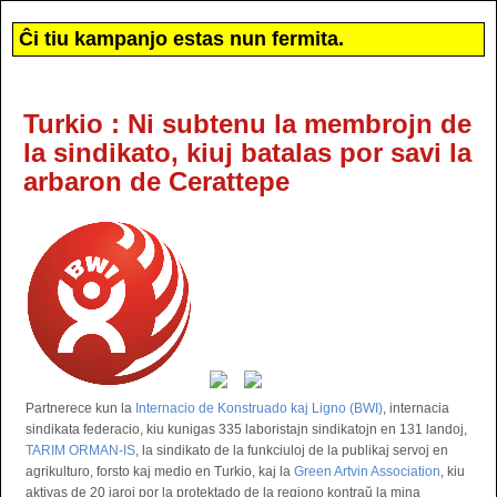
Ĉi tiu kampanjo estas nun fermita.
Turkio : Ni subtenu la membrojn de
la sindikato, kiuj batalas por savi la
arbaron de Cerattepe
Partnerece kun la
Internacio de Konstruado kaj Ligno (BWI)
, internacia
sindikata federacio, kiu kunigas 335 laboristajn sindikatojn en 131 landoj,
TARIM ORMAN-IS
, la sindikato de la funkciuloj de la publikaj servoj en
agrikulturo, forsto kaj medio en Turkio, kaj la
Green Artvin Association
, kiu
aktivas de 20 jaroj por la protektado de la regiono kontraŭ la mina