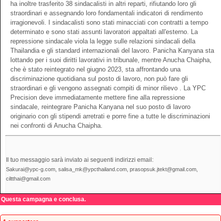
ha inoltre trasferito 38 sindacalisti in altri reparti, rifiutando loro gli
straordinari e assegnando loro fondamentali indicatori di rendimento
irragionevoli. I sindacalisti sono stati minacciati con contratti a tempo
determinato e sono stati assunti lavoratori appaltati all'esterno. La
repressione sindacale viola la legge sulle relazioni sindacali della
Thailandia e gli standard internazionali del lavoro. Panicha Kanyana sta
lottando per i suoi diritti lavorativi in tribunale, mentre Anucha Chaipha,
che è stato reintegrato nel giugno 2023, sta affrontando una
discriminazione quotidiana sul posto di lavoro, non può fare gli
straordinari e gli vengono assegnati compiti di minor rilievo . La YPC
Precision deve immediatamente mettere fine alla repressione
sindacale, reintegrare Panicha Kanyana nel suo posto di lavoro
originario con gli stipendi arretrati e porre fine a tutte le discriminazioni
nei confronti di Anucha Chaipha.
Il tuo messaggio sarà inviato ai seguenti indirizzi email:
Sakurai@ypc-g.com, salisa_mk@ypcthailand.com, prasopsuk.jtekt@gmail.com,
ciltthai@gmail.com
Questa campagna e conclusa.