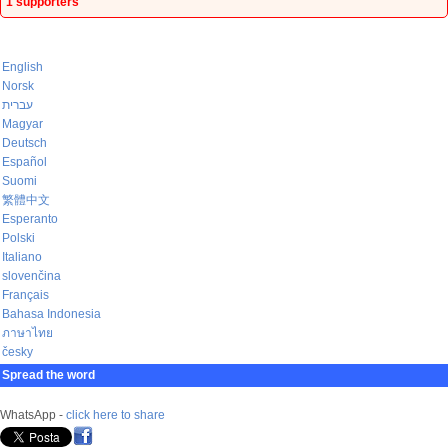
1 supporters
English
Norsk
עברית
Magyar
Deutsch
Español
Suomi
繁體中文
Esperanto
Polski
Italiano
slovenčina
Français
Bahasa Indonesia
ภาษาไทย
česky
Spread the word
WhatsApp -
click here to share