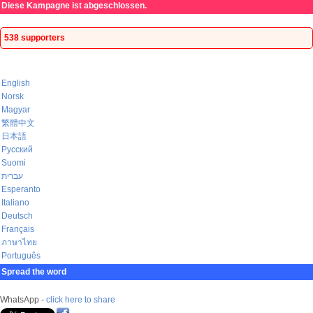
Diese Kampagne ist abgeschlossen.
538 supporters
English
Norsk
Magyar
繁體中文
日本語
Русский
Suomi
עברית
Esperanto
Italiano
Deutsch
Français
ภาษาไทย
Português
Spread the word
WhatsApp -
click here to share