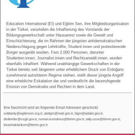
Education International (EI) und Eğitim Sen, ihre Mitgliedsorganisation
in der Türkei, verurteilen die Inhaftierung des Vorstands der
Bildungsgewerkschaft unter Hausarrest sowie die Gewalt und
Einschüchterung, die im Rahmen der jüngsten antidemokratischen
Niederschlagung gegen Lehrkräfte, Student:innen und protestierende
Bürger ausgeübt wurden. Fast 2.000 Personen, darunter
Studenten:innen, Journalist:innen und Rechtsanwält:innen, wurden
ebenfalls inhaftiert. Während unabhängige Gewerkschaften in der
Türkei bereits seit längerem unter erheblichem Druck von Erdoğans
zunehmend autoritärem Regime stehen, stellt dieser jüngste Angriff
eine erhebliche Eskalation dar und verdeutlicht die beunruhigende
Erosion von Demokratie und Rechten in dem Land.
Ihre Nachricht wird an folgende Email Adressen geschickt:
solidarity@egitimsen.org.tr, abdigm@meb.gov.tr, bigm@adalet.gov.tr,
disiliskiler@csgb.gov.tr, numan.kurtulmus@tbmm.gov.tr, talip.uzun@tbmm.gov.tr,
insanhaklarikom@tbmm.gov.tr