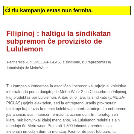
Ĉi tiu kampanjo estas nun fermita.
Filipinoj : haltigu la sindikatan
subpremon ĉe provizisto de
Lululemon
Partnerece kun OMEGA-PIGLAS, la sindikato, kiu reprezentas la
laboristojn de MetroWear.
Tiu kampanjo koncernas la asociiĝan liberecon kaj rajtojn al kolektiva
intertraktado por la dungitoj de Metro Wear 2 en Cebuurbo en Filipinoj,
kiuj produktas por Lululemon. Antaŭ pli ol jaro, la sindikato (OMEGA-
PIGLAS) gajnis elektadon, sed la entrepreno uzadis prokrastajn
taktikojn kaj rifuzis komenci kolektivajn intertraktadojn. La entrepreno
ĵus anoncis sian intencon fermadi la uzinon dum tri monatoj, sen
klaraj nek konvinkaj kialoj menciante, ke Lululemon reduktis siajn
mendojn ĉe Metrowear. Preskaŭ 1 800 laboristoj perdos siajn
vivtenajn rimedojn dum tri monatoj. Krome, de post februaro, la