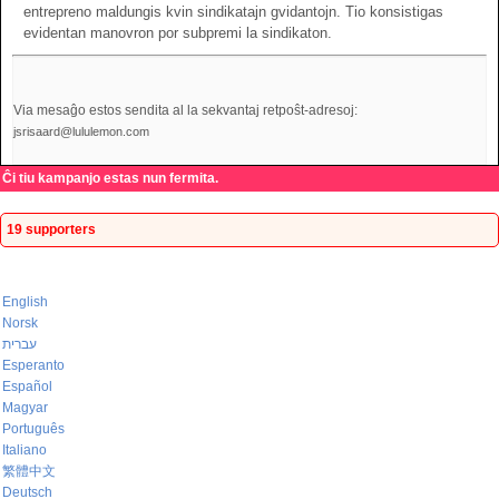
entrepreno maldungis kvin sindikatajn gvidantojn. Tio konsistigas
evidentan manovron por subpremi la sindikaton.
Via mesaĝo estos sendita al la sekvantaj retpoŝt-adresoj:
jsrisaard@lululemon.com
Ĉi tiu kampanjo estas nun fermita.
19 supporters
English
Norsk
עברית
Esperanto
Español
Magyar
Português
Italiano
繁體中文
Deutsch