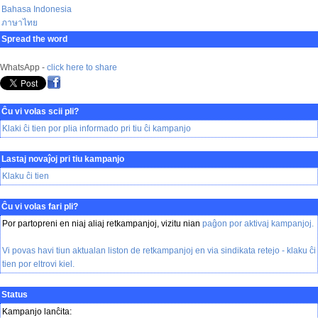
Bahasa Indonesia
ภาษาไทย
Spread the word
WhatsApp -
click here to share
Ĉu vi volas scii pli?
Klaki ĉi tien por plia informado pri tiu ĉi kampanjo
Lastaj novaĵoj pri tiu kampanjo
Klaku ĉi tien
Ĉu vi volas fari pli?
Por partopreni en niaj aliaj retkampanjoj, vizitu nian
paĝon por aktivaj kampanjoj
.
Vi povas havi tiun aktualan liston de retkampanjoj en via sindikata retejo -
klaku ĉi
tien
por eltrovi kiel.
Status
Kampanjo lanĉita: