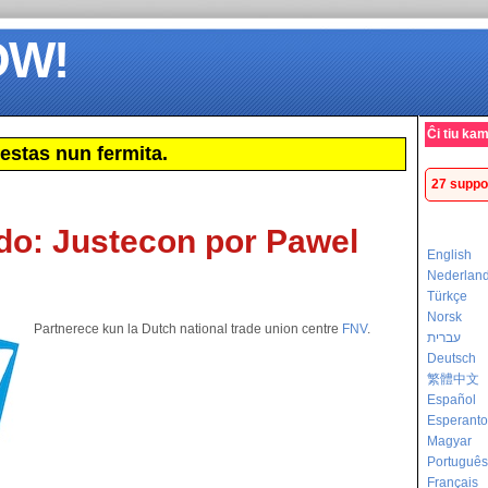
OW!
Ĉi tiu ka
estas nun fermita.
27 suppo
do: Justecon por Pawel
English
Nederlan
Türkçe
Norsk
Partnerece kun la Dutch national trade union centre
FNV
.
עברית
Deutsch
繁體中文
Español
Esperanto
Magyar
Português
Français