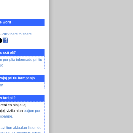
e word
 -
click here to share
s scii pli?
en por plia informado pri tiu
jo
aĵoj pri tiu kampanjo
ien
s fari pli?
reni en niaj aliaj
oj, vizitu nian
paĝon por
ampanjoj
.
avi tiun aktualan liston de