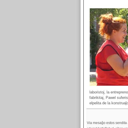
laboristoj, la entrepren
fabrikitaj, Pawel suferi
elpelita de la konstrua
Via mesaĝo estos sendita a