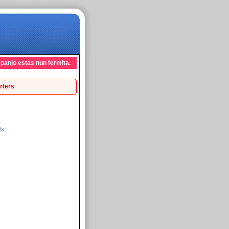
mpanjo estas nun fermita.
rters
ds