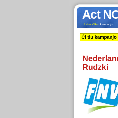
Act N
LabourStart
kampanjo
Ĉi tiu kampanjo 
Nederlan
Rudzki