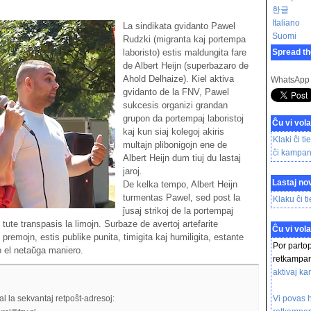
한글
Italiano
La sindikata gvidanto Pawel
Suomi
Rudzki (migranta kaj portempa
laboristo) estis maldungita fare
Spread th
de Albert Heijn (superbazaro de
Ahold Delhaize). Kiel aktiva
WhatsApp
gvidanto de la FNV, Pawel
sukcesis organizi grandan
grupon da portempaj laboristoj
Ĉu vi vola
kaj kun siaj kolegoj akiris
Klaki ĉi ti
multajn plibonigojn ene de
ĉi kampan
Albert Heijn dum tiuj du lastaj
jaroj.
Lastaj nov
De kelka tempo, Albert Heijn
turmentas Pawel, sed post la
Klaku ĉi t
ĵusaj strikoj de la portempaj
o tute transpasis la limojn. Surbaze de avertoj artefarite
Ĉu vi vola
s premojn, estis publike punita, timigita kaj humiligita, estante
Por partop
ĵo el netaŭga maniero.
retkampanj
aktivaj k
l la sekvantaj retpoŝt-adresoj:
Vi povas h