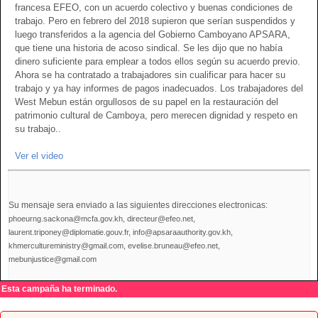
francesa EFEO, con un acuerdo colectivo y buenas condiciones de
trabajo. Pero en febrero del 2018 supieron que serían suspendidos y
luego transferidos a la agencia del Gobierno Camboyano APSARA,
que tiene una historia de acoso sindical. Se les dijo que no había
dinero suficiente para emplear a todos ellos según su acuerdo previo.
Ahora se ha contratado a trabajadores sin cualificar para hacer su
trabajo y ya hay informes de pagos inadecuados. Los trabajadores del
West Mebun están orgullosos de su papel en la restauración del
patrimonio cultural de Camboya, pero merecen dignidad y respeto en
su trabajo..
Ver el video
Su mensaje sera enviado a las siguientes direcciones electronicas:
phoeurng.sackona@mcfa.gov.kh, directeur@efeo.net,
laurent.triponey@diplomatie.gouv.fr, info@apsaraauthority.gov.kh,
khmercultureministry@gmail.com, evelise.bruneau@efeo.net,
mebunjustice@gmail.com
Esta campaña ha terminado.