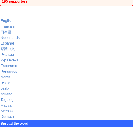
195 supporters
English
Français
日本語
Nederlands
Español
繁體中文
Русский
Українська
Esperanto
Português
Norsk
עברית
česky
Italiano
Tagalog
Magyar
Svenska
Deutsch
Spread the word