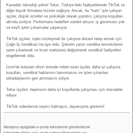
Kanadalı teknoloji şirketi Telus, Türkiye’deki faaliyetlerinde TikTok ve
diğer büyük firmalara hizmet sağlıyor. Ancak, bu "karlı" işte çalışan
işçiler, düşük ücretler ve psikolojik olarak yıpratıcı çalışma koşulları
altında eziliyor. Performans hedefleri sürekli artıyor, iş güvencesi yok
ve keyfi işten çıkarmalar yaşanıyor.
TikTok işçileri, toplu sözleşmeli bir çalışma düzeni talep etmek için
Çağrı-İş Sendikası’na üye oldu. Şirketin yanıtı sendika temsilcilerini
işten çıkartarak ve ticari statüsünü değiştirerek sendikal faaliyetleri
engellemek oldu.
İzmir'de bulunan ofisin önünde nöbet tutan işçiler, daha iyi çalışma
koşulları, sendikal haklarının tanınmasını ve işten çıkarılan
arkadaşlarının geri alınmasını istiyor.
Telus işçileri, hepimizin daha iyi koşullarda çalışması için mücadele
ediyor.
TikTok videolarına seyirci kalmayın, dayanışma gösterin!
Mesajınız aşağıdaki e-posta adreslerine gönderilecek
todd.langley@telus.com, nicole.gutierrez@telusdigital.com,