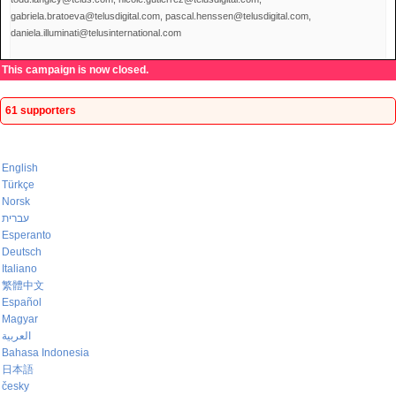
gabriela.bratoeva@telusdigital.com, pascal.henssen@telusdigital.com,
daniela.illuminati@telusinternational.com
This campaign is now closed.
61 supporters
English
Türkçe
Norsk
עברית
Esperanto
Deutsch
Italiano
繁體中文
Español
Magyar
العربية
Bahasa Indonesia
日本語
česky