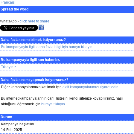
Français
Spread the word
WhatsApp -
click here to share
Daha fazlasını mı bilmek istiyorsunuz?
Bu kampanyayla ilgili daha fazla bilgi için buraya tıklayın.
Bu kampanyayla ilgili son haberler.
Tıklayınız
Daha fazlasını mı yapmak istiyorsunuz?
Diğer kampanyalarımıza katılmak için
aktif kampanyalarımızı ziyaret edin
.
Bu internet kampanyalarının canlı listesini kendi sitenize koyabilirsiniz, nasıl
olduğunu öğrenmek için
buraya tıklayın
Durum
Kampanya başlatıldı.
14-Feb-2025