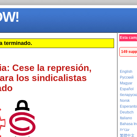
OW!
Esta cam
a terminado.
149 supp
ia: Cese la represión,
English
para los sindicalistas
Русский
Magyar
ado
Español
беларуск
Norsk
Esperanto
Deutsch
Italiano
Bahasa In
עברית
繁體中文