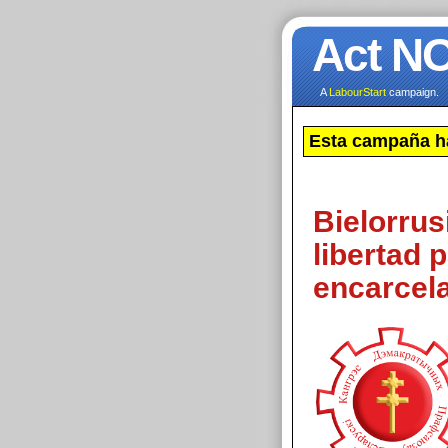
Act N
A
LabourStart
campaign.
Esta campaña h
Bielorrus
libertad 
encarcel