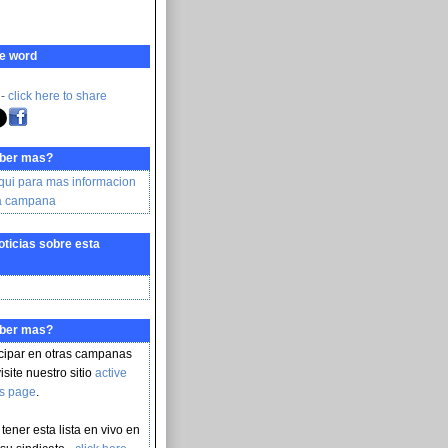
e word
 -
click here to share
aber mas?
aqui para mas informacion
ta campana
oticias sobre esta
aber mas?
icipar en otras campanas
isite nuestro sitio
active
s page
.
ener esta lista en vivo en