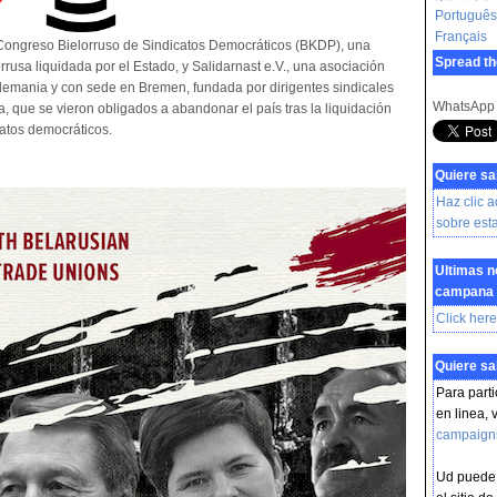
Português
Français
Congreso Bielorruso de Sindicatos Democráticos (BKDP), una
Spread th
orrusa liquidada por el Estado, y Salidarnast e.V., una asociación
Alemania y con sede en Bremen, fundada por dirigentes sindicales
WhatsApp
ia, que se vieron obligados a abandonar el país tras la liquidación
catos democráticos.
Quiere s
Haz clic 
sobre es
Ultimas n
campana
Click here
Quiere s
Para part
en linea, v
campaign
Ud puede t