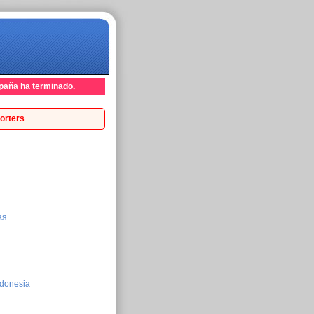
paña ha terminado.
orters
ая
donesia