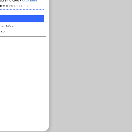
 su sindicato -
click here
cer como hacerlo.
lanzada:
025