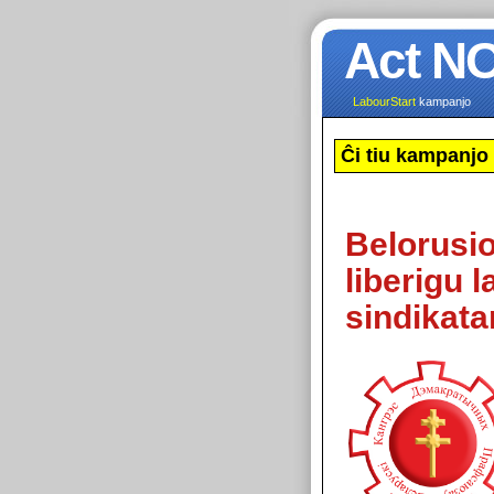
Act N
LabourStart
kampanjo
Ĉi tiu kampanjo 
Belorusio
liberigu l
sindikata