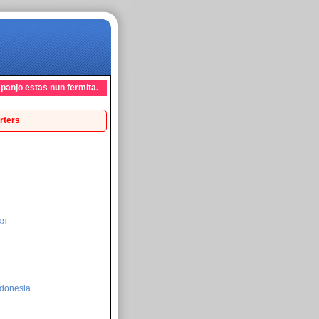
mpanjo estas nun fermita.
rters
ая
donesia