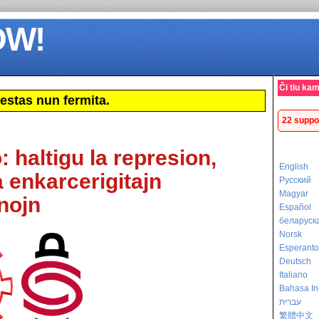
OW!
Ĉi tiu ka
estas nun fermita.
22 suppo
: haltigu la represion,
English
a enkarcerigitajn
Русский
Magyar
nojn
Español
беларуск
Norsk
Esperanto
Deutsch
Italiano
Bahasa In
עברית
繁體中文