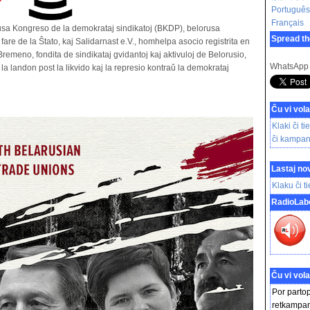
Português
Français
usa Kongreso de la demokrataj sindikatoj (BKDP), belorusa
Spread th
a fare de la Ŝtato, kaj Salidarnast e.V., homhelpa asocio registrita en
remeno, fondita de sindikataj gvidantoj kaj aktivuloj de Belorusio,
WhatsApp
si la landon post la likvido kaj la represio kontraŭ la demokrataj
Ĉu vi vola
Klaki ĉi ti
ĉi kampan
Lastaj nov
Klaku ĉi t
RadioLab
Ĉu vi vola
Por partop
retkampanj