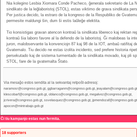
Nia kolegino Lesbia Xiomara Conde Pacheco, ĝenerala sekretario de La 
sindikato de la leĝlaboristoj (STOL), estas viktimo de grava sindikata per
Per justica decido, la estraro de la kongreso de la Respubliko de Gvatema
permesite maldungi ŝin, dum ŝi estis laŭleĝe elektita.
Tio konsistigas gravan atencon kontraŭ la sindikata libereco kaj rektan re
kontraŭ ŝia laboro favore al la defendo de la laboristoj. Ĝi malobeas la int
juron, malobservante la konvenciojn 87 kaj 98 de la IOT, ambaŭ ratifitaj d
Gvatemalo. Tiu decido ne estas izolita incidento, sed prefere historia ripe
persekutado kaj de sistema turmentado de la sindikata movado, kaj pli sp
STOL, fare de la gvatemalta Ŝtato.
Via mesaĝo estos sendita al la sekvantaj retpoŝt-adresoj:
naramosr@congreso.gob.gt, ggbarraganm@congreso.gob.gt, jeayalam@congreso.gob.gt
klescobarf@congreso.gob.gt, oblanco@congreso.gob.gt, megalvez@congreso.gob.gt,
jcrivera@congreso.gob.gt, ssvelasquez@congreso.gob.gt, jpmendozaf@congreso.gob.gt
apocon@mintrabajo.gob.gt
Ĉi tiu kampanjo estas nun fermita.
18 supporters