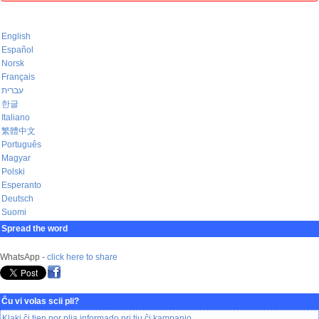
English
Español
Norsk
Français
עברית
한글
Italiano
繁體中文
Português
Magyar
Polski
Esperanto
Deutsch
Suomi
Spread the word
WhatsApp -
click here to share
Ĉu vi volas scii pli?
Klaki ĉi tien por plia informado pri tiu ĉi kampanjo