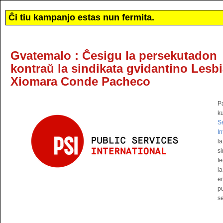
Ĉi tiu kampanjo estas nun fermita.
Gvatemalo : Ĉesigu la persekutadon
kontraŭ la sindikata gvidantino Lesb
Xiomara Conde Pacheco
P
k
S
In
la
si
f
la
en
pu
se