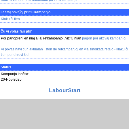
Lastaj novaĵoj pri tiu kampanjo
Klaku ĉi tien
Ĉu vi volas fari pli?
Por partopreni en niaj aliaj retkampanjoj, vizitu nian
paĝon por aktivaj kampanjoj
.
Vi povas havi tiun aktualan liston de retkampanjoj en via sindikata retejo -
klaku ĉi
tien
por eltrovi kiel.
Status
Kampanjo lanĉita:
20-Nov-2025
LabourStart