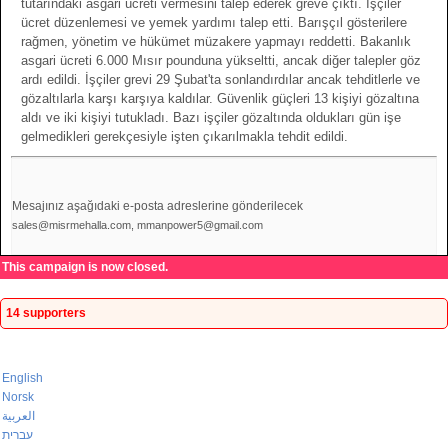
tutarındaki asgari ücreti vermesini talep ederek greve çıktı. İşçiler
ücret düzenlemesi ve yemek yardımı talep etti. Barışçıl gösterilere
rağmen, yönetim ve hükümet müzakere yapmayı reddetti. Bakanlık
asgari ücreti 6.000 Mısır pounduna yükseltti, ancak diğer talepler göz
ardı edildi. İşçiler grevi 29 Şubat'ta sonlandırdılar ancak tehditlerle ve
gözaltılarla karşı karşıya kaldılar. Güvenlik güçleri 13 kişiyi gözaltına
aldı ve iki kişiyi tutukladı. Bazı işçiler gözaltında oldukları gün işe
gelmedikleri gerekçesiyle işten çıkarılmakla tehdit edildi.
Mesajınız aşağıdaki e-posta adreslerine gönderilecek
sales@misrmehalla.com, mmanpower5@gmail.com
This campaign is now closed.
14 supporters
English
Norsk
العربية
עברית