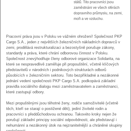
států. Tito pracovníci jsou
zaměstnáni ve všech sférách
dopravního průmyslu, na zemi,
moři a ve vzduchu.
Pracovní práva jsou v Polsku ve vážném ohrožení! Společnost PKP
Cargo S.A., jeden z největších železničních nákladních dopravců v
zemi, prodělává restrukturalizaci a bezostyšně porušuje zákony,
standardy a práva, které chrání odborovou činnost v Polsku.
Společnost znevýhodňuje členy odborové organizace Solidarita, na
které se nespravedlivě zaměřuje při propouštění, včetně klíčových
představitelů v národních i podnikových strukturách odborů
působících v železničním sektoru. Toto bezpříkladné a nezákonné
jednání vedení společnosti PKP Cargo S.A. podkopává základní
pravidla sociálního dialogu mezi zaměstnavatelem a zaměstnanci,
které zastupují odbory.
Mezi propuštěnými jsou těhotné ženy, rodiče samoživitelé (včetně
těch, kteří se starají o postižené děti), jediní živitelé rodin a
pracovníci s předdůchodovou ochranou. Takovéto kroky nejen že
porušují základní principy sociální odpovědnosti, ale představují i
nehumánní a nezákonný útok na nejzranitelnější a chráněné skupiny
společnosti.