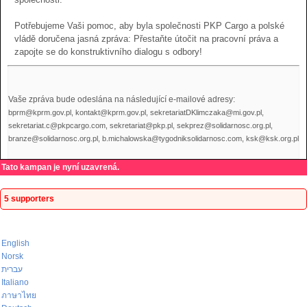
Potřebujeme Vaši pomoc, aby byla společnosti PKP Cargo a polské
vládě doručena jasná zpráva: Přestaňte útočit na pracovní práva a
zapojte se do konstruktivního dialogu s odbory!
Vaše zpráva bude odeslána na následující e-mailové adresy:
bprm@kprm.gov.pl, kontakt@kprm.gov.pl, sekretariatDKlimczaka@mi.gov.pl,
sekretariat.c@pkpcargo.com, sekretariat@pkp.pl, sekprez@solidarnosc.org.pl,
branze@solidarnosc.org.pl, b.michalowska@tygodniksolidarnosc.com, ksk@ksk.org.pl
Tato kampan je nyní uzavrená.
5 supporters
English
Norsk
עברית
Italiano
ภาษาไทย