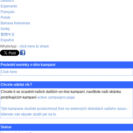
Deutsch
Esperanto
Français
Polski
Bahasa Indonesia
česky
繁體中文
Español
WhatsApp -
click here to share
Poslední novinky o této kampani
Click here
Chcete udelat víc?
Chcete-li se úcastnit našich dalších on-line kampaní, navštivte naši stránku
probíhajících kampaní
active campaigns page
.
Tyto kampane mužete poslechnout žive na webových stránkách vašeho svazu -
kliknete zde
abyste zjistili jak na to.
Status