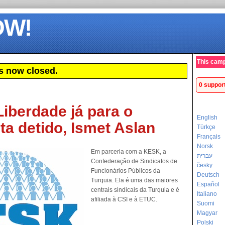
OW!
This camp
s now closed.
0 suppor
Liberdade já para o
English
sta detido, Ismet Aslan
Türkçe
Français
Norsk
Em parceria com a KESK, a
עברית
Confederação de Sindicatos de
česky
Funcionários Públicos da
Deutsch
Turquia. Ela é uma das maiores
Español
centrais sindicais da Turquia e é
Italiano
afiliada à CSI e à ETUC.
Suomi
Magyar
Polski