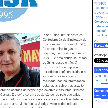
繁體中文
Esperanto
slovenčin
Русский
беларуск
Bahasa In
Português
Ismet Aslan, um dirigente da
ภาษาไทย
Confederação de Sindicatos de
اُردُو
Funcionários Públicos (KESK),
Spread th
foi preso pelas forças de
segurança em 7 de outubro de
WhatsApp
2024. Ele está detido na Prisão
de Silivri desde então. O
promotor público impôs uma
Quer sab
decisão de confidencialidade no
Clique aq
arquivo do caso e, como
sobre es
resultado, não há informações
detalhadas sobre a acusação.
retor de acordos de negociação coletiva e assuntos jurídicos
últimas n
 anos. Ele sofre de um tipo de câncer de pele que exige
campanh
ínuo. Pedimos que você tome a iniciativa pela liberdade de
Click here
 uma carta ao Ministério da Justiça, você pode pedir ao