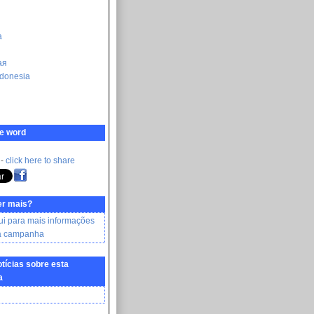
a
ая
donesia
e word
 -
click here to share
er mais?
ui para mais informações
ta campanha
otícias sobre esta
a