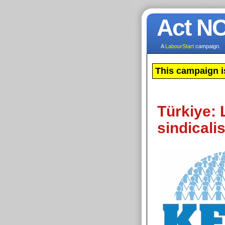
Act N
A
LabourStart
campaign.
This campaign i
Türkiye: 
sindicali