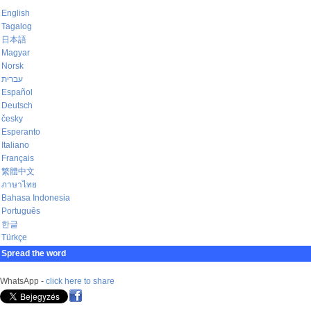
English
Tagalog
日本語
Magyar
Norsk
עברית
Español
Deutsch
česky
Esperanto
Italiano
Français
繁體中文
ภาษาไทย
Bahasa Indonesia
Português
한글
Türkçe
Spread the word
WhatsApp -
click here to share