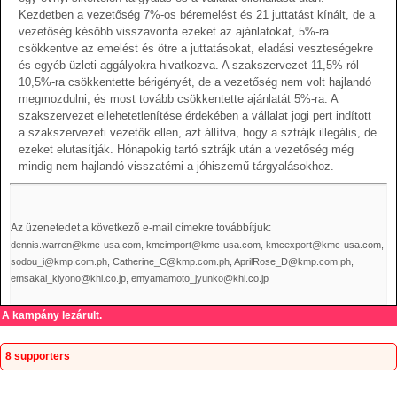
Kezdetben a vezetőség 7%-os béremelést és 21 juttatást kínált, de a
vezetőség később visszavonta ezeket az ajánlatokat, 5%-ra
csökkentve az emelést és ötre a juttatásokat, eladási veszteségekre
és egyéb üzleti aggályokra hivatkozva. A szakszervezet 11,5%-ról
10,5%-ra csökkentette bérigényét, de a vezetőség nem volt hajlandó
megmozdulni, és most tovább csökkentette ajánlatát 5%-ra. A
szakszervezet ellehetetlenítése érdekében a vállalat jogi pert indított
a szakszervezeti vezetők ellen, azt állítva, hogy a sztrájk illegális, de
ezeket elutasítják. Hónapokig tartó sztrájk után a vezetőség még
mindig nem hajlandó visszatérni a jóhiszemű tárgyalásokhoz.
Az üzenetedet a következõ e-mail címekre továbbítjuk:
dennis.warren@kmc-usa.com, kmcimport@kmc-usa.com, kmcexport@kmc-usa.com,
sodou_i@kmp.com.ph, Catherine_C@kmp.com.ph, AprilRose_D@kmp.com.ph,
emsakai_kiyono@khi.co.jp, emyamamoto_jyunko@khi.co.jp
A kampány lezárult.
8 supporters