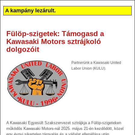
A kampány lezárult.
Fülöp-szigetek: Támogasd a
Kawasaki Motors sztrájkoló
dolgozóit
Partnerünk a Kawasaki United
Labor Union (KULU).
A Kawasaki Egyesült Szakszervezet sztrájkja a Fülöp-szigeteken
működős Kawasaki Motors-nál 2025. május 21-én kezdődött, közel
egy évnyi sikertelen tárgyalás és a vállalat ellenállása után.