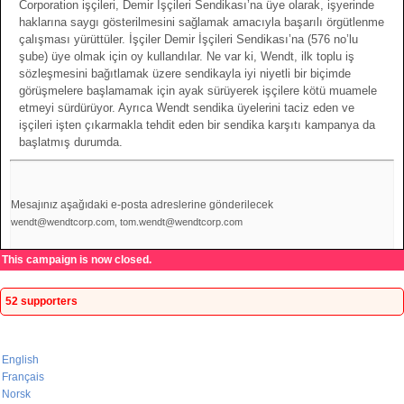
Corporation işçileri, Demir İşçileri Sendikası’na üye olarak, işyerinde
haklarına saygı gösterilmesini sağlamak amacıyla başarılı örgütlenme
çalışması yürüttüler. İşçiler Demir İşçileri Sendikası’na (576 no’lu
şube) üye olmak için oy kullandılar. Ne var ki, Wendt, ilk toplu iş
sözleşmesini bağıtlamak üzere sendikayla iyi niyetli bir biçimde
görüşmelere başlamamak için ayak sürüyerek işçilere kötü muamele
etmeyi sürdürüyor. Ayrıca Wendt sendika üyelerini taciz eden ve
işçileri işten çıkarmakla tehdit eden bir sendika karşıtı kampanya da
başlatmış durumda.
Mesajınız aşağıdaki e-posta adreslerine gönderilecek
wendt@wendtcorp.com, tom.wendt@wendtcorp.com
This campaign is now closed.
52 supporters
English
Français
Norsk