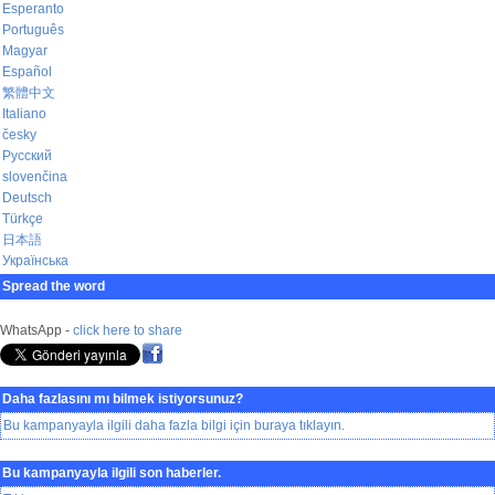
Esperanto
Português
Magyar
Español
繁體中文
Italiano
česky
Русский
slovenčina
Deutsch
Türkçe
日本語
Українська
Spread the word
WhatsApp -
click here to share
Daha fazlasını mı bilmek istiyorsunuz?
Bu kampanyayla ilgili daha fazla bilgi için buraya tıklayın.
Bu kampanyayla ilgili son haberler.