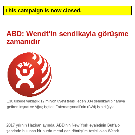
This campaign is now closed.
ABD: Wendt'in sendikayla görüşme
zamanıdır
130 ülkede yaklaşık 12 milyon üyeyi temsil eden 334 sendikayı bir araya
getiren İnşaat ve Ağaç İşçileri Enternasyonali’nin (BWI) iş birliğiyle.
2017 yılının Haziran ayında, ABD’nin New York eyaletinin Buffalo
şehrinde bulunan bir hurda metal geri dönüşüm tesisi olan Wendt