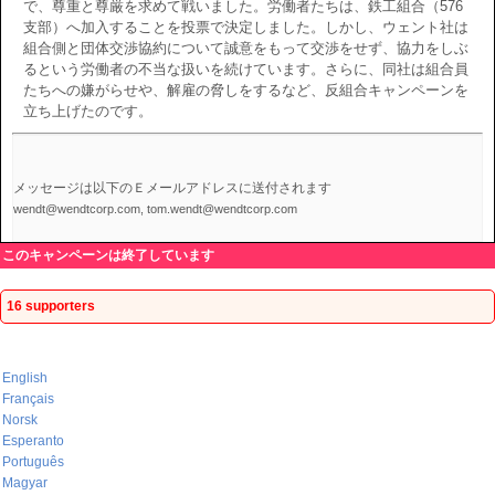
で、尊重と尊厳を求めて戦いました。労働者たちは、鉄工組合（576
支部）へ加入することを投票で決定しました。しかし、ウェント社は
組合側と団体交渉協約について誠意をもって交渉をせず、協力をしぶ
るという労働者の不当な扱いを続けています。さらに、同社は組合員
たちへの嫌がらせや、解雇の脅しをするなど、反組合キャンペーンを
立ち上げたのです。
メッセージは以下のＥメールアドレスに送付されます
wendt@wendtcorp.com, tom.wendt@wendtcorp.com
このキャンペーンは終了しています
16 supporters
English
Français
Norsk
Esperanto
Português
Magyar