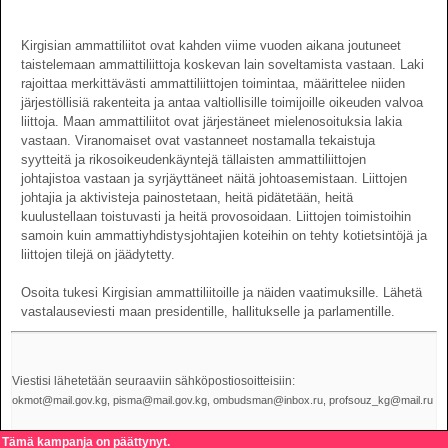
Kirgisian ammattiliitot ovat kahden viime vuoden aikana joutuneet
taistelemaan ammattiliittoja koskevan lain soveltamista vastaan. Laki
rajoittaa merkittävästi ammattiliittojen toimintaa, määrittelee niiden
järjestöllisiä rakenteita ja antaa valtiollisille toimijoille oikeuden valvoa
liittoja. Maan ammattiliitot ovat järjestäneet mielenosoituksia lakia
vastaan. Viranomaiset ovat vastanneet nostamalla tekaistuja
syytteitä ja rikosoikeudenkäyntejä tällaisten ammattiliittojen
johtajistoa vastaan ja syrjäyttäneet näitä johtoasemistaan. Liittojen
johtajia ja aktivisteja painostetaan, heitä pidätetään, heitä
kuulustellaan toistuvasti ja heitä provosoidaan. Liittojen toimistoihin
samoin kuin ammattiyhdistysjohtajien koteihin on tehty kotietsintöjä ja
liittojen tilejä on jäädytetty.
Osoita tukesi Kirgisian ammattiliitoille ja näiden vaatimuksille. Lähetä
vastalauseviesti maan presidentille, hallitukselle ja parlamentille.
Viestisi lähetetään seuraaviin sähköpostiosoitteisiin:
okmot@mail.gov.kg, pisma@mail.gov.kg, ombudsman@inbox.ru, profsouz_kg@mail.ru
Tämä kampanja on päättynyt.