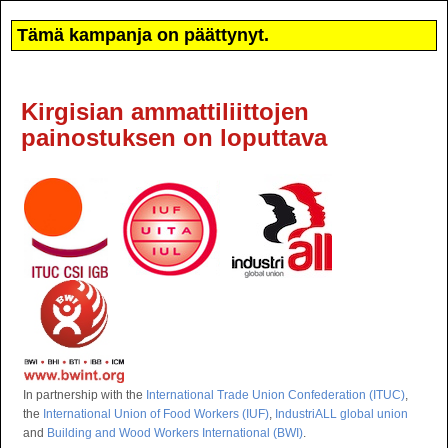
Tämä kampanja on päättynyt.
Kirgisian ammattiliittojen
painostuksen on loputtava
In partnership with the
International Trade Union Confederation (ITUC)
,
the
International Union of Food Workers (IUF)
,
IndustriALL global union
and
Building and Wood Workers International (BWI)
.