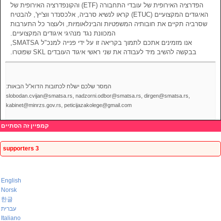
הפדרציה האירופית של עובדי התחבורה (ETF) והקונפדרציה האירופית של
האיגודים המקצועיים (ETUC) קראו לנשיא סרביה, אלכסנדר ווצ'יץ', להבטיח
שסרביה תקיים את חובותיה המשפטיות והבינלאומיות, ולעצור כל התערבות
המכוונת נגד מנהיגי איגודים המקצועיים.
אנו מזמינים אתכם לתמוך בקריאה זו על ידי פנייה למנכ"ל SMATSA,
בבקשה להשיב מיד לעבודה את שני ראשי איגוד העובדים SKL שפוטרו.
המסר שלכם ישלח לכתובות הדוא"ל הבאות:
slobodan.cvijan@smatsa.rs, nadzorni.odbor@smatsa.rs, dirgen@smatsa.rs,
kabinet@minrzs.gov.rs, peticijazakolege@gmail.com
קמפיין זה הסתיים
3 supporters
English
Norsk
한글
עברית
Italiano