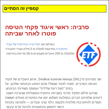
קמפיין זה הסתיים
סרביה: ראשי איגוד פקחי הטיסה
פוטרו לאחר שביתה
בשיתוף עם
הפדרציה האירופית של עובדי
התחבורה
,המייצגת למעלה מ-5 מיליון עובדי תחבורה
מלמעלה מ-200 איגודים מקצועיים מ-38 מדינות באירופה.
שני מנהיגים מ־Sindikat kontrole letenja (SKL), ארגון העובדים של פקחי
הטיסה הסרביים, פוטרו לאחר שנשלל מהם הסיווג הביטחוני שלהם, על
בסיס "חוות דעת שלילית" ועמומה משירותי הביטחון.
שניהם מילאו תפקיד מרכזי בשביתה החוקית והמוצלחת שנערכה השנה.
דיווחים שלפיהם חברים במפלגת השלטון יזמו את הפיטורים מעלים חששות
חמורים להתערבות פוליטית ולנקמה כלפי נציגי עובדים — ולפגיעה בזכויות
היסוד לחופש ההתאגדות ולניהול מו"מ קיבוצי.