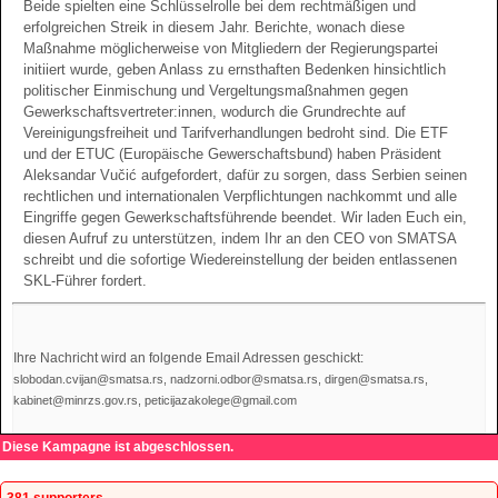
Beide spielten eine Schlüsselrolle bei dem rechtmäßigen und
erfolgreichen Streik in diesem Jahr. Berichte, wonach diese
Maßnahme möglicherweise von Mitgliedern der Regierungspartei
initiiert wurde, geben Anlass zu ernsthaften Bedenken hinsichtlich
politischer Einmischung und Vergeltungsmaßnahmen gegen
Gewerkschaftsvertreter:innen, wodurch die Grundrechte auf
Vereinigungsfreiheit und Tarifverhandlungen bedroht sind. Die ETF
und der ETUC (Europäische Gewerschaftsbund) haben Präsident
Aleksandar Vučić aufgefordert, dafür zu sorgen, dass Serbien seinen
rechtlichen und internationalen Verpflichtungen nachkommt und alle
Eingriffe gegen Gewerkschaftsführende beendet. Wir laden Euch ein,
diesen Aufruf zu unterstützen, indem Ihr an den CEO von SMATSA
schreibt und die sofortige Wiedereinstellung der beiden entlassenen
SKL-Führer fordert.
Ihre Nachricht wird an folgende Email Adressen geschickt:
slobodan.cvijan@smatsa.rs, nadzorni.odbor@smatsa.rs, dirgen@smatsa.rs,
kabinet@minrzs.gov.rs, peticijazakolege@gmail.com
Diese Kampagne ist abgeschlossen.