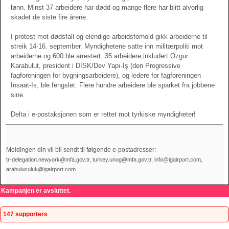
lønn. Minst 37 arbeidere har dødd og mange flere har blitt alvorlig
skadet de siste fire årene.
I protest mot dødsfall og elendige arbeidsforhold gikk arbeiderne til
streik 14-16. september. Myndighetene satte inn militærpoliti mot
arbeiderne og 600 ble arrestert. 35 arbeidere,inkludert Ozgur
Karabulut, president i DİSK/Dev Yapı-İş (den Progressive
fagforeningen for bygningsarbeidere), og ledere for fagforeningen
Insaat-Is, ble fengslet. Flere hundre arbeidere ble sparket fra jobbene
sine.
Delta i e-postaksjonen som er rettet mot tyrkiske myndigheter!
Meldingen din vil bli sendt til følgende e-postadresser:
tr-delegation.newyork@mfa.gov.tr, turkey.unog@mfa.gov.tr, info@igairport.com,
arabuluculuk@igairport.com
Kampanjen er avsluttet.
147 supporters