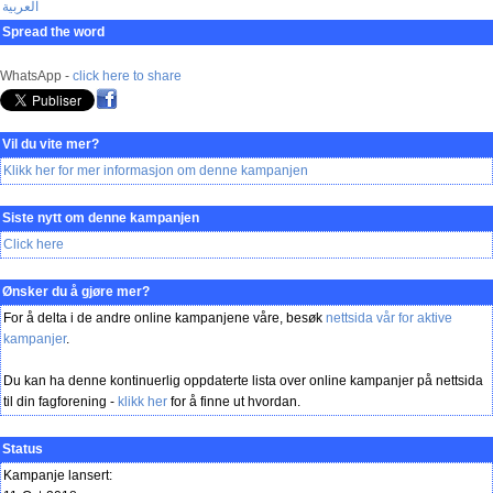
العربية
Spread the word
WhatsApp -
click here to share
Vil du vite mer?
Klikk her for mer informasjon om denne kampanjen
Siste nytt om denne kampanjen
Click here
Ønsker du å gjøre mer?
For å delta i de andre online kampanjene våre, besøk
nettsida vår for aktive
kampanjer
.
Du kan ha denne kontinuerlig oppdaterte lista over online kampanjer på nettsida
til din fagforening -
klikk her
for å finne ut hvordan.
Status
Kampanje lansert: