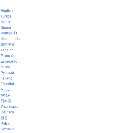
English
Türkçe
Norsk
Suomi
Português
Nederlands
繁體中文
Tagalog
Français
Esperanto
česky
Русский
Italiano
Español
Magyar
עברית
日本語
Українська
Deutsch
한글
Polski
Svenska