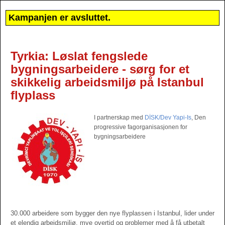
Kampanjen er avsluttet.
Tyrkia: Løslat fengslede
bygningsarbeidere - sørg for et
skikkelig arbeidsmiljø på Istanbul
flyplass
I partnerskap med
DİSK/Dev Yapi-Is
, Den
progressive fagorganisasjonen for
bygningsarbeidere
30.000 arbeidere som bygger den nye flyplassen i Istanbul, lider under
et elendig arbeidsmiljø, mye overtid og problemer med å få utbetalt