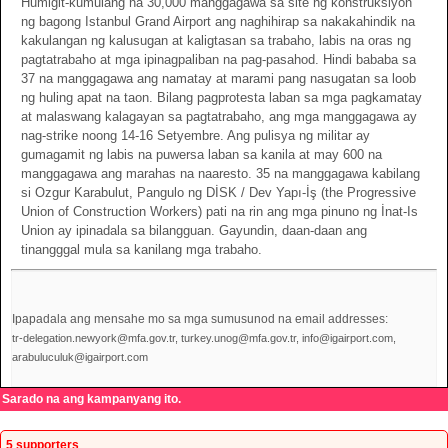
Humigit-kumulang na 30,000 manggagawa sa site ng konstruksiyon
ng bagong Istanbul Grand Airport ang naghihirap sa nakakahindik na
kakulangan ng kalusugan at kaligtasan sa trabaho, labis na oras ng
pagtatrabaho at mga ipinagpaliban na pag-pasahod. Hindi bababa sa
37 na manggagawa ang namatay at marami pang nasugatan sa loob
ng huling apat na taon. Bilang pagprotesta laban sa mga pagkamatay
at malaswang kalagayan sa pagtatrabaho, ang mga manggagawa ay
nag-strike noong 14-16 Setyembre. Ang pulisya ng militar ay
gumagamit ng labis na puwersa laban sa kanila at may 600 na
manggagawa ang marahas na naaresto. 35 na manggagawa kabilang
si Ozgur Karabulut, Pangulo ng DİSK / Dev Yapı-İş (the Progressive
Union of Construction Workers) pati na rin ang mga pinuno ng İnat-Is
Union ay ipinadala sa bilangguan. Gayundin, daan-daan ang
tinangggal mula sa kanilang mga trabaho.
Ipapadala ang mensahe mo sa mga sumusunod na email addresses:
tr-delegation.newyork@mfa.gov.tr, turkey.unog@mfa.gov.tr, info@igairport.com,
arabuluculuk@igairport.com
Sarado na ang kampanyang ito.
5 supporters