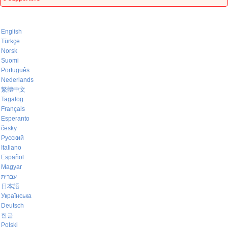
English
Türkçe
Norsk
Suomi
Português
Nederlands
繁體中文
Tagalog
Français
Esperanto
česky
Русский
Italiano
Español
Magyar
עברית
日本語
Українська
Deutsch
한글
Polski