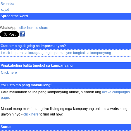
Svenska
العربية
Spread the word
WhatsApp -
click here to share
Gusto mo ng dagdag na impormasyon?
I-click ito para sa karagdagang impormasyon tungkol sa kampanyang
Pinakahuling balita tungkol sa kampanyang
Click here
itoGusto mo pang makatulong?
Para makalahok sa iba pang kampanyang online, bisitahin ang
active campaigns
page
.
Maaari mong makuha ang live listing ng mga kampanyang online sa website ng
unyon ninyo -
click here
to find out how.
Status