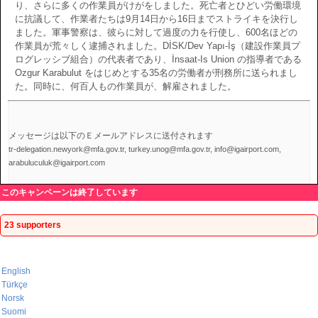
り、さらに多くの作業員がけがをしました。死亡者とひどい労働環境
に抗議して、作業者たちは9月14日から16日までストライキを決行し
ました。軍事警察は、彼らに対して過度の力を行使し、600名ほどの
作業員が荒々しく逮捕されました。DİSK/Dev Yapı-İş（建設作業員プ
ログレッシブ組合）の代表者であり、İnsaat-Is Union の指導者である
Ozgur Karabulut をはじめとする35名の労働者が刑務所に送られまし
た。同時に、何百人もの作業員が、解雇されました。
メッセージは以下のＥメールアドレスに送付されます
tr-delegation.newyork@mfa.gov.tr, turkey.unog@mfa.gov.tr, info@igairport.com,
arabuluculuk@igairport.com
このキャンペーンは終了しています
23 supporters
English
Türkçe
Norsk
Suomi