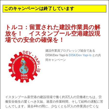
このキャンペーンは終了しています
トルコ：留置された建設作業員の解
放を！ イスタンブール空港建設現
場での安全の確保を！
建設作業員プログレッシブ組合である
DİSK/Dev Yapi-Is
DİSK/Dev Yapi-Is
との共
同キャンペーン
イスタンブール新空港の建設現場で働く約3万人の労働者たちは、労
働安全衛生の驚くべき欠如、過度の作業時間、そして給料の遅配に苦
しんでします。過去4年の間に、少なくとも37人の作業員が亡くな