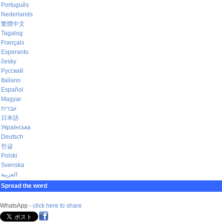
Português
Nederlands
繁體中文
Tagalog
Français
Esperanto
česky
Русский
Italiano
Español
Magyar
עברית
日本語
Українська
Deutsch
한글
Polski
Svenska
العربية
Spread the word
WhatsApp -
click here to share