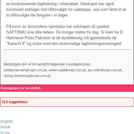
en konkurrerende fagforening i Islamabad. Selskapet har også
konstruert anklager mot tillitsvalgte for sabotasje, noe som førte til at
to tillitsvalgte ble fengslet i ni dager.
På tross av domstolens kjennelse har selskapet nå sparket
SAPTDWU sine åtte ledere. De trenger støtte fra deg. Si klart fra til
Hutchison Ports Pakistan at de øyeblikkelig må gjeninnsette de
"Karachi 8" og slutte med den skammelige fagforeningsknusingen!
Meldingen din vil bli sendt til følgende e-postadresser:
siddiqui.farrukh@sapt.com.pk, anwer.sajid@sapt.com.pk, jan.zafar@sapt.com.pk,
chong.cheekeong@sapt.com.pk
Kampanjen er avsluttet.
113 supporters
English
Norsk
עברית