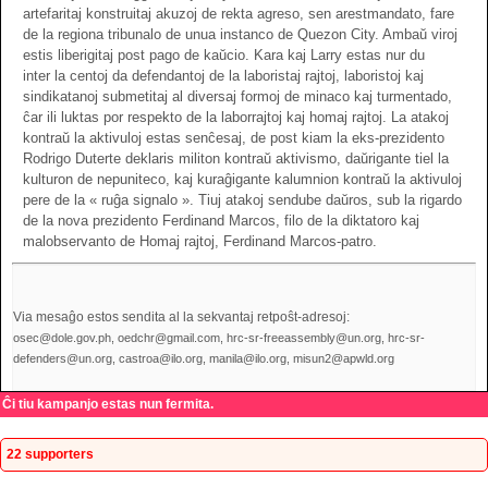
artefaritaj konstruitaj akuzoj de rekta agreso, sen arestmandato, fare
de la regiona tribunalo de unua instanco de Quezon City. Ambaŭ viroj
estis liberigitaj post pago de kaŭcio. Kara kaj Larry estas nur du
inter la centoj da defendantoj de la laboristaj rajtoj, laboristoj kaj
sindikatanoj submetitaj al diversaj formoj de minaco kaj turmentado,
ĉar ili luktas por respekto de la laborrajtoj kaj homaj rajtoj. La atakoj
kontraŭ la aktivuloj estas senĉesaj, de post kiam la eks-prezidento
Rodrigo Duterte deklaris militon kontraŭ aktivismo, daŭrigante tiel la
kulturon de nepuniteco, kaj kuraĝigante kalumnion kontraŭ la aktivuloj
pere de la « ruĝa signalo ». Tiuj atakoj sendube daŭros, sub la rigardo
de la nova prezidento Ferdinand Marcos, filo de la diktatoro kaj
malobservanto de Homaj rajtoj, Ferdinand Marcos-patro.
Via mesaĝo estos sendita al la sekvantaj retpoŝt-adresoj:
osec@dole.gov.ph, oedchr@gmail.com, hrc-sr-freeassembly@un.org, hrc-sr-
defenders@un.org, castroa@ilo.org, manila@ilo.org, misun2@apwld.org
Ĉi tiu kampanjo estas nun fermita.
22 supporters