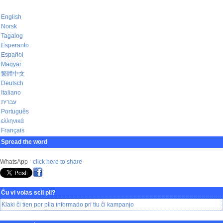
English
Norsk
Tagalog
Esperanto
Español
Magyar
繁體中文
Deutsch
Italiano
עברית
Português
ελληνικά
Français
Spread the word
WhatsApp -
click here to share
Ĉu vi volas scii pli?
Klaki ĉi tien por plia informado pri tiu ĉi kampanjo