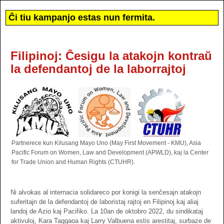
Ĉi tiu kampanjo estas nun fermita.
Filipinoj: Ĉesigu la atakojn kontraŭ
la defendantoj de la laborrajtoj
Partnerece kun Kilusang Mayo Uno (May First Movement - KMU), Asia
Pacific Forum on Women, Law and Development (APWLD), kaj la Center
for Trade Union and Human Rights (CTUHR).
Ni alvokas al internacia solidareco por konigi la senĉesajn atakojn
suferitajn de la defendantoj de laboristaj rajtoj en Filipinoj kaj aliaj
landoj de Azio kaj Pacifiko. La 10an de oktobro 2022, du sindikataj
aktivuloj, Kara Taggaoa kaj Larry Valbuena estis arestitaj, surbaze de