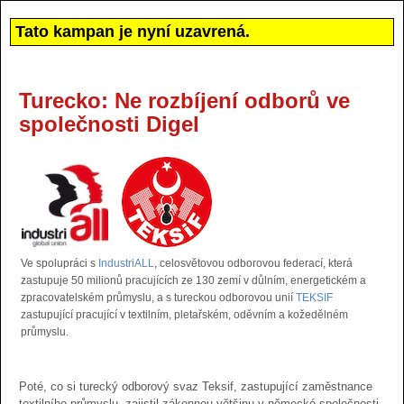
Tato kampan je nyní uzavrená.
Turecko: Ne rozbíjení odborů ve
společnosti Digel
Ve spolupráci s
IndustriALL
, celosvětovou odborovou federací, která
zastupuje 50 milionů pracujících ze 130 zemí v důlním, energetickém a
zpracovatelském průmyslu, a s tureckou odborovou unií
TEKSIF
zastupující pracující v textilním, pletařském, oděvním a kožedělném
průmyslu.
Poté, co si turecký odborový svaz Teksif, zastupující zaměstnance
textilního průmyslu, zajistil zákonnou většinu v německé společnosti