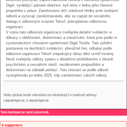
Digel, vyrábějící pánské oblečení, byli letos v lednu jeho členové
propuštěni z práce. Zaměstnanci drží stávkové hlídky proti rozbíjení
odborů a vyzývají zaměstnavatele, aby se zapojil do sociálního
dialogu s odborovým svazem Teksif, právoplatnou odborovou
organizací.
V srpnu tato odborová organizace zveřejnila detailní svědectví a
důkazy o obtěžování, diskriminaci a zneužívání, která jsou podle ní
systematickým chováním společnosti Digel Textile. Tato zjištění
postavená na desítkách svědectví, převážně žen, odhalují podle
odborové organizace Teksif znepokojivý obraz dění uvnitř továrny.
Nově zveřejnily odbory zprávu s detailními prohlášeními o šikaně,
psychickém a sexuálním násilí, nezákonném propouštění a
diskriminaci na základě pohlaví. Toto chování se podle odborů
vystupňovalo po lednu 2025, kdy zaměstnanci založili odbory.
Vaše zpráva bude odeslána na následující e-mailové adresy:
j.digel@digel.de, h.digel@digel.de
Tato kampan je nyní uzavrená.
5 supporters