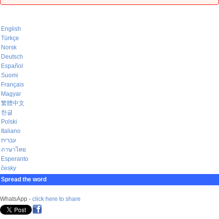
English
Türkçe
Norsk
Deutsch
Español
Suomi
Français
Magyar
繁體中文
한글
Polski
Italiano
עברית
ภาษาไทย
Esperanto
česky
Spread the word
WhatsApp -
click here to share