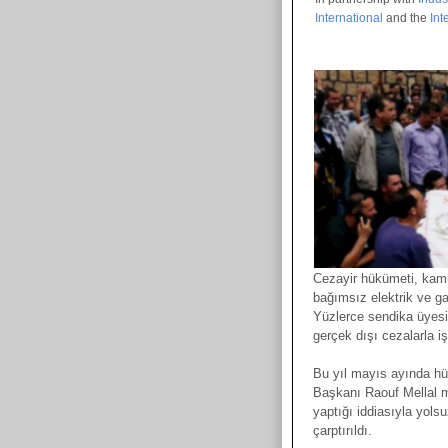
International
and the
Int
Cezayir hükümeti, kam
bağımsız elektrik ve ga
Yüzlerce sendika üyesi
gerçek dışı cezalarla iş
Bu yıl mayıs ayında hü
Başkanı Raouf Mellal mi
yaptığı iddiasıyla yols
çarptırıldı.