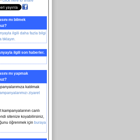
 -
click here to share
asını mı bilmek
nuz?
ayla ilgili daha fazla bilgi
 tıklayın.
yayla ilgili son haberler.
asını mı yapmak
nuz?
panyalarımıza katılmak
kampanyalarımızı ziyaret
et kampanyalarının canlı
endi sitenize koyabilirsiniz,
uğunu öğrenmek için
buraya