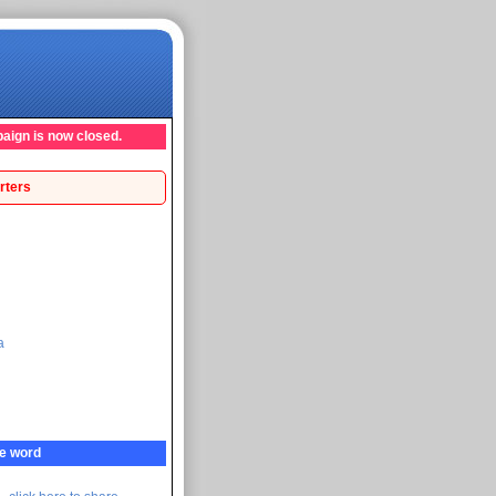
aign is now closed.
rters
а
e word