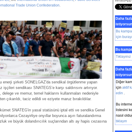
WhatsApp
ernational Trade Union Confederation
.
Daha fazl
istiyorsu
Bu kampany
için buraya
Bu kampan
Tıklayınız
Daha fazl
istiyorsu
u enerji şirketi SONELGAZ'da sendikal örgütlenme yapan
Diğer kam
z işçileri sendikası SNATEGS’e karşı saldırısını artırıyor.
için
aktif 
, delege ve memur, temel haklarını kullanmaları nedeniyle
edin
.
ten çıkarıldı, taciz edildi ve eziyete maruz bırakıldılar.
Bu intern
kümet SNATEG'in yasal statüsünü iptal etti ve sendika Genel
listesini k
lyonlarca Cezayirliye onyıllar boyunca aşırı faturalandırma
nasıl old
uzluk ve büyük dolandırıcılık suçlarından altı ay hapis cezasına
tıklayın