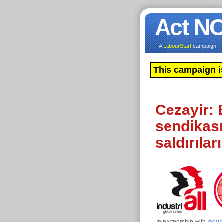
Act N
A
LabourStart
campaign.
This campaign i
Cezayir: 
sendikas
saldırıları
In partnership with
Indus