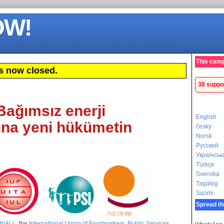
OW!
This camp
s now closed.
38 suppo
Bağımsız enerji
English
ına yeni hükümetin
česky
Norsk
Русский
Українськ
Türkçe
Svenska
Tagalog
Suomi
Spread th
triALL
, the
International Union of Foodworkers
,
Public Services