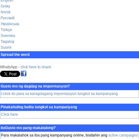
English
česky
Norsk
Русский
Українська
Türkçe
Svenska
Tagalog
Suomi
Spread the word
WhatsApp -
click here to share
Gusto mo ng dagdag na impormasyon?
I-click ito para sa karagdagang impormasyon tungkol sa kampanyang
Pinakahuling balita tungkol sa kampanyang
Click here
itoGusto mo pang makatulong?
Para makalahok sa iba pang kampanyang online, bisitahin ang
active campaigns