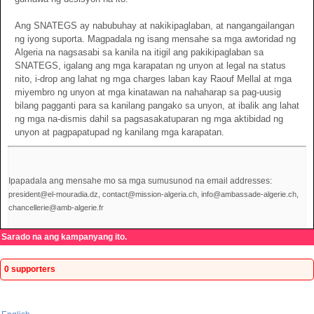
Ang SNATEGS ay nabubuhay at nakikipaglaban, at nangangailangan
ng iyong suporta. Magpadala ng isang mensahe sa mga awtoridad ng
Algeria na nagsasabi sa kanila na itigil ang pakikipaglaban sa
SNATEGS, igalang ang mga karapatan ng unyon at legal na status
nito, i-drop ang lahat ng mga charges laban kay Raouf Mellal at mga
miyembro ng unyon at mga kinatawan na nahaharap sa pag-uusig
bilang pagganti para sa kanilang pangako sa unyon, at ibalik ang lahat
ng mga na-dismis dahil sa pagsasakatuparan ng mga aktibidad ng
unyon at pagpapatupad ng kanilang mga karapatan.
Ipapadala ang mensahe mo sa mga sumusunod na email addresses:
president@el-mouradia.dz, contact@mission-algeria.ch, info@ambassade-algerie.ch,
chancellerie@amb-algerie.fr
Sarado na ang kampanyang ito.
0 supporters