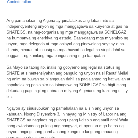
Confederation
.
Ang pamahalaan ng Algeria ay pinalalakas ang laban nito sa
independyenteng unyon ng mga manggagawa sa kuryente at gas na
SNATEGS, na nag-oorganisa ng mga manggagawa sa SONELGAZ
na kumpanya ng enerhiya ng estado. Daan-daang mga miyembro ng
unyon, mga delegado at mga opisyal ang pinawalang-saysay o na-
dismis, hinaras at inuusig sa mga huwad na legal na singil dahil sa
paggamit ng kanilang mga pangunahing mga karapatan.
Sa Mayo sa taong ito, inalis ng gobyerno ang legal na status ng
SNATE at sinentensiyahan ang pangulo ng unyon na si Raouf Mellal
ng anim na buwan sa bilangguan dahil sa paglalantad ng katiwalian at
napakalaking panloloko na isinagawa ng SONELGAZ sa higit isang
dekadang pagsingil ng sobra sa milyong Algerians ng kanilang utility
bills.
Ngayon ay sinusubukan ng pamahalaan na alisin ang unyon sa
kabuuan. Noong Disyembre 3, inihayag ng Ministry of Labor na ang
SNATEGS ay nagdaos ng pulong upang i-disolb ang sarili nito! Wala
nang awtorisadong pulong ang nangyari, at ayon sa mga batas ng
unyon tanging isang pambansang kongreso lang ang maaaring
gumawa ng desisyon na ito.