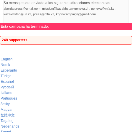
Su mensaje sera enviado a las siguientes direcciones electronicas:
akorda.press@gmail.com, mission@kazakhstan-geneva.ch, geneva@mfa.kz,
kazakhstan@un.int, press@mfa.kz, knprkcampaign@gmail.com
Esta campaña ha terminado.
248 supporters
English
Norsk
Esperanto
Türkçe
Español
Русский
Italiano
Português
česky
Magyar
繁體中文
Tagalog
Nederlands