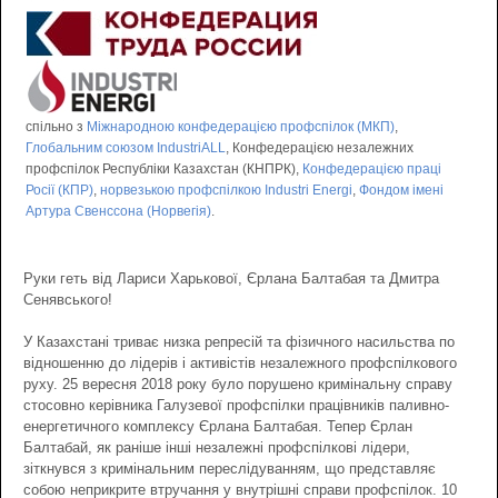
спільно з
Міжнародною конфедерацією профспілок (МКП)
,
Глобальним союзом IndustriALL
, Конфедерацією незалежних
профспілок Республіки Казахстан (КНПРК),
Конфедерацією праці
Росії (КПР)
,
норвезькою профспілкою Industri Energi
,
Фондом імені
Артура Свенссона (Норвегія)
.
Руки геть від Лариси Харькової, Єрлана Балтабая та Дмитра
Сенявського!
У Казахстані триває низка репресій та фізичного насильства по
відношенню до лідерів і активістів незалежного профспілкового
руху. 25 вересня 2018 року було порушено кримінальну справу
стосовно керівника Галузевої профспілки працівників паливно-
енергетичного комплексу Єрлана Балтабая. Тепер Єрлан
Балтабай, як раніше інші незалежні профспілкові лідери,
зіткнувся з кримінальним переслідуванням, що представляє
собою неприкрите втручання у внутрішні справи профспілок. 10