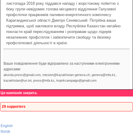
листопада 2018 року піддався нападу і жорстокому побиттю з
боку групи невідомих голова місцевого відділення Галузевої
профспілки працівників паливно-енергетичного комплексу
Карагандинської області Дмитро Сенявський. Потрібна ваша
підтримка, щоб закликати владу Республіки Казахстан негайно
покласти край переслідуванням і розправам щодо лідерів
незалежних профспілок і забезпечити свободу та безпеку
профспілкової діяльності в країні.
Ваше повідомлення буде відправлено за наступними електронними
адресами:
akorda.press@gmail.com, mission@kazakhstan-geneva.ch, geneva@mfa.kz,
kazakhstan@un.int, press@mfa.kz, knprkcampaign@gmail.com
Ця кампанія закрита.
29 supporters
English
Norsk