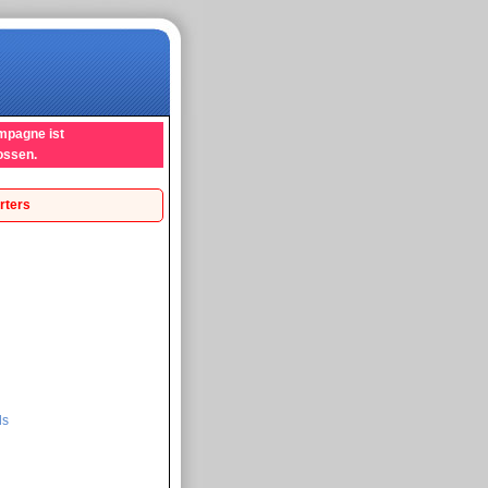
mpagne ist
ossen.
rters
ds