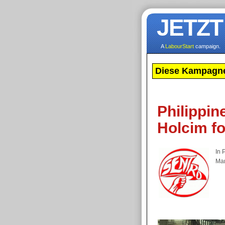
JETZT
A
LabourStart
campaign.
Diese Kampagne
Philippin
Holcim fo
In 
Ma