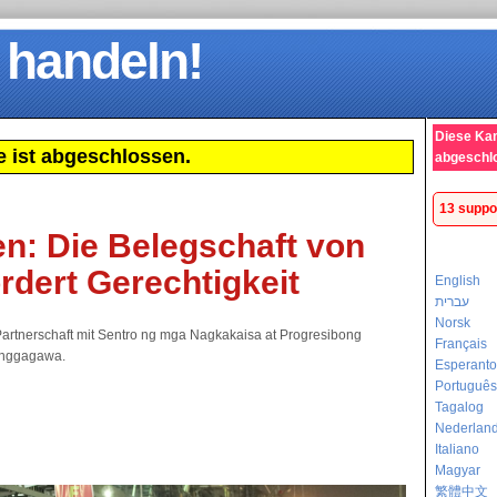
 handeln!
Diese Ka
 ist abgeschlossen.
abgeschl
13 suppo
en: Die Belegschaft von
rdert Gerechtigkeit
English
עברית
Norsk
Partnerschaft mit Sentro ng mga Nagkakaisa at Progresibong
Français
nggagawa.
Esperanto
Português
Tagalog
Nederlan
Italiano
Magyar
繁體中文