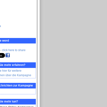
а
e word
 -
click here to share
Sie mehr erfahren?
e hier für weitere
onen über die Kampagne
achrichten zur Kampagne
Sie mehr tun?