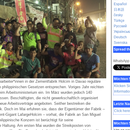
Español
日本語
česky
Türkçe
Русский
Українськ
Deutsch
Svenska
Spread th
WhatsApp
Möchten 
harbeiter*innen in der Zementfabrik Holcim in Davao reguläre
Klicken Si
n philippinischen Gesetzen entsprechen. Voriges Jahr reichten
Informati
im Arbeitsministerium ein. Im März wurden jedoch 140
assen. Beschäftigten, die nicht gewerkschaftlich organisiert
eue Arbeitsverträge angeboten. Seither bestreiken die
Letzte N
ik. Doch im Mai erfuhren sie, dass der Eigentümer der Fabrik –
Click here
ent-Gigant LafargeHolcim – vorhat, die Fabrik an San Miguel
ilippinische Konzern ist berüchtigt für seine
Möchten 
e Haltung. Am ersten Mai wurden die Streikposten von