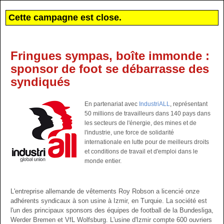
Cette campagne est close.
Fringues sympas, boîte immonde :
sponsor de foot se débarrasse des
syndiqués
En partenariat avec
IndustriALL
, représentant
50 millions de travailleurs dans 140 pays dans
les secteurs de l'énergie, des mines et de
l'industrie, une force de solidarité
internationale en lutte pour de meilleurs droits
et conditions de travail et d'emploi dans le
monde entier.
L'entreprise allemande de vêtements Roy Robson a licencié onze
adhérents syndicaux à son usine à Izmir, en Turquie. La société est
l'un des principaux sponsors des équipes de football de la Bundesliga,
Werder Bremen et VfL Wolfsburg. L'usine d'Izmir compte 600 ouvriers