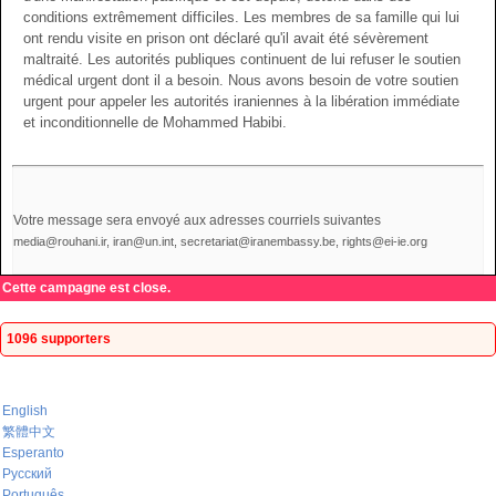
conditions extrêmement difficiles. Les membres de sa famille qui lui
ont rendu visite en prison ont déclaré qu'il avait été sévèrement
maltraité. Les autorités publiques continuent de lui refuser le soutien
médical urgent dont il a besoin. Nous avons besoin de votre soutien
urgent pour appeler les autorités iraniennes à la libération immédiate
et inconditionnelle de Mohammed Habibi.
Votre message sera envoyé aux adresses courriels suivantes
media@rouhani.ir, iran@un.int, secretariat@iranembassy.be, rights@ei-ie.org
Cette campagne est close.
1096 supporters
English
繁體中文
Esperanto
Русский
Português