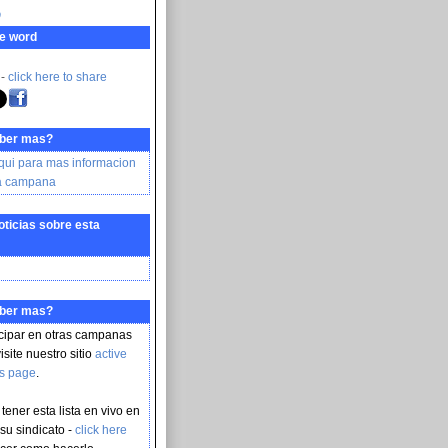
ი
e word
 -
click here to share
aber mas?
aqui para mas informacion
ta campana
oticias sobre esta
aber mas?
icipar en otras campanas
isite nuestro sitio
active
s page
.
ener esta lista en vivo en
 su sindicato -
click here