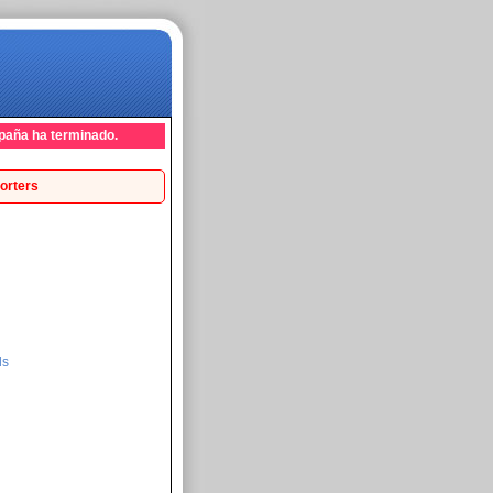
paña ha terminado.
orters
ds