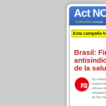
Act N
A
LabourStart
campaign.
Esta campaña h
Brasil: F
antisindi
de la sal
En colabo
sindical i
millones d
trabajador
de Sao Pa