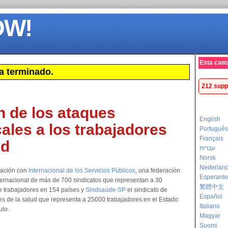
OW!
Esta cam
a terminado.
212 supp
in de los ataques
English
cales a los trabajadores
Português
Français
ud
עברית
Norsk
Nederlan
ración con
Internacional de los Servicios Públicos
, una federación
Esperanto
nternacional de más de 700 sindicatos que representan a 30
繁體中文
e trabajadores en 154 países y
Sindsaúde-SP
el sindicato de
Español
es de la salud que representa a 25000 trabajadores en el Estado
Italiano
ulo.
Magyar
Suomi