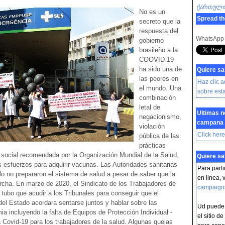
ქართულ
No es un
Spread th
secreto que la
respuesta del
WhatsApp
gobierno
brasileño a la
COOVID-19
ha sido una de
Quiere s
las peores en
Haz clic 
el mundo. Una
sobre es
combinación
letal de
Ultimas n
negacionismo,
campana
violación
Click here
pública de las
prácticas
a social recomendada por la Organización Mundial de la Salud,
Quiere s
s esfuerzos para adquirir vacunas. Las Autoridades sanitarias
Para part
o no prepararon el sistema de salud a pesar de saber que la
en linea, v
cha. En marzo de 2020, el Sindicato de los Trabajadores de
campaign
tubo que acudir a los Tribunales para conseguir que el
del Estado acordara sentarse juntos y hablar sobre las
Ud puede t
a incluyendo la falta de Equipos de Protección Individual -
el sitio de
 Covid-19 para los trabajadores de la salud. Algunas quejas