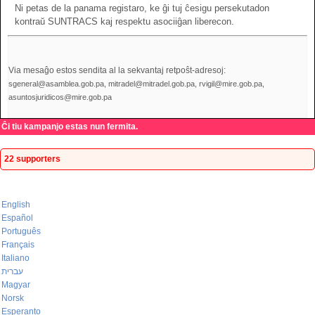
Ni petas de la panama registaro, ke ĝi tuj ĉesigu persekutadon
kontraŭ SUNTRACS kaj respektu asociiĝan liberecon.
Via mesaĝo estos sendita al la sekvantaj retpoŝt-adresoj:
sgeneral@asamblea.gob.pa, mitradel@mitradel.gob.pa, rvigil@mire.gob.pa,
asuntosjuridicos@mire.gob.pa
Ĉi tiu kampanjo estas nun fermita.
22 supporters
English
Español
Português
Français
Italiano
עברית
Magyar
Norsk
Esperanto