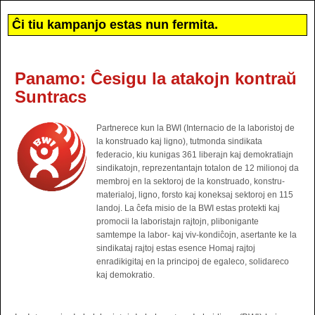
Ĉi tiu kampanjo estas nun fermita.
Panamo: Ĉesigu la atakojn kontraŭ
Suntracs
Partnerece kun la BWI (Internacio de la laboristoj de
la konstruado kaj ligno), tutmonda sindikata
federacio, kiu kunigas 361 liberajn kaj demokratiajn
sindikatojn, reprezentantajn totalon de 12 milionoj da
membroj en la sektoroj de la konstruado, konstru-
materialoj, ligno, forsto kaj koneksaj sektoroj en 115
landoj. La ĉefa misio de la BWI estas protekti kaj
promocii la laboristajn rajtojn, plibonigante
samtempe la labor- kaj viv-kondiĉojn, asertante ke la
sindikataj rajtoj estas esence Homaj rajtoj
enradikigitaj en la principoj de egaleco, solidareco
kaj demokratio.