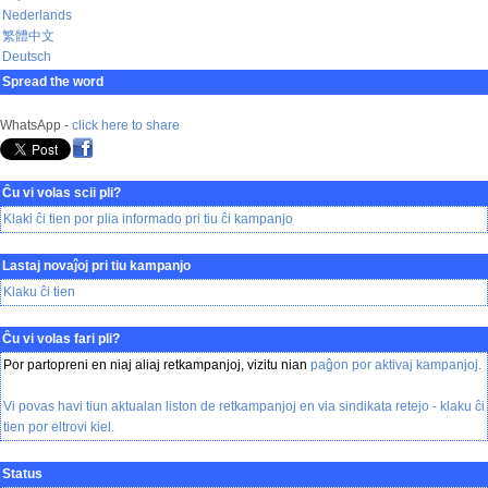
Nederlands
繁體中文
Deutsch
Spread the word
WhatsApp -
click here to share
Ĉu vi volas scii pli?
Klaki ĉi tien por plia informado pri tiu ĉi kampanjo
Lastaj novaĵoj pri tiu kampanjo
Klaku ĉi tien
Ĉu vi volas fari pli?
Por partopreni en niaj aliaj retkampanjoj, vizitu nian
paĝon por aktivaj kampanjoj
.
Vi povas havi tiun aktualan liston de retkampanjoj en via sindikata retejo -
klaku ĉi
tien
por eltrovi kiel.
Status