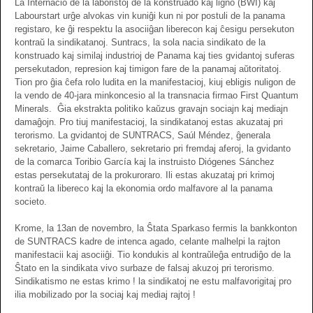
La Internacio de la laboristoj de la konstruado kaj ligno (BWI) kaj
Labourstart urĝe alvokas vin kuniĝi kun ni por postuli de la panama
registaro, ke ĝi respektu la asociiĝan liberecon kaj ĉesigu persekuton
kontraŭ la sindikatanoj. Suntracs, la sola nacia sindikato de la
konstruado kaj similaj industrioj de Panama kaj ties gvidantoj suferas
persekutadon, represion kaj timigon fare de la panamaj aŭtoritatoj.
Tion pro ĝia ĉefa rolo ludita en la manifestacioj, kiuj ebligis nuligon de
la vendo de 40-jara minkoncesio al la transnacia firmao First Quantum
Minerals. Ĝia ekstrakta politiko kaŭzus gravajn sociajn kaj mediajn
damaĝojn. Pro tiuj manifestacioj, la sindikatanoj estas akuzataj pri
terorismo. La gvidantoj de SUNTRACS, Saúl Méndez, ĝenerala
sekretario, Jaime Caballero, sekretario pri fremdaj aferoj, la gvidanto
de la comarca Toribio García kaj la instruisto Diógenes Sánchez
estas persekutataj de la prokuroraro. Ili estas akuzataj pri krimoj
kontraŭ la libereco kaj la ekonomia ordo malfavore al la panama
societo.
Krome, la 13an de novembro, la Ŝtata Sparkaso fermis la bankkonton
de SUNTRACS kadre de intenca agado, celante malhelpi la rajton
manifestacii kaj asociiĝi. Tio kondukis al kontraŭleĝa entrudiĝo de la
Ŝtato en la sindikata vivo surbaze de falsaj akuzoj pri terorismo.
Sindikatismo ne estas krimo ! la sindikatoj ne estu malfavorigitaj pro
ilia mobilizado por la sociaj kaj mediaj rajtoj !