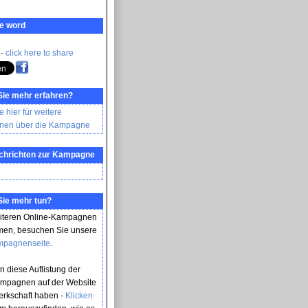
e word
 -
click here to share
Sie mehr erfahren?
e hier für weitere
onen über die Kampagne
achrichten zur Kampagne
Sie mehr tun?
iteren Online-Kampagnen
men, besuchen Sie unsere
mpagnenseite
.
n diese Auflistung der
mpagnen auf der Website
erkschaft haben -
Klicken