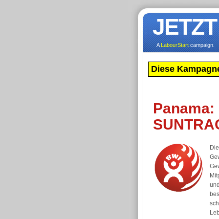
JETZT
A
LabourStart
campaign.
Diese Kampagne
Panama: 
SUNTRA
Die
Gew
Gew
Mit
und
bes
sch
Leb