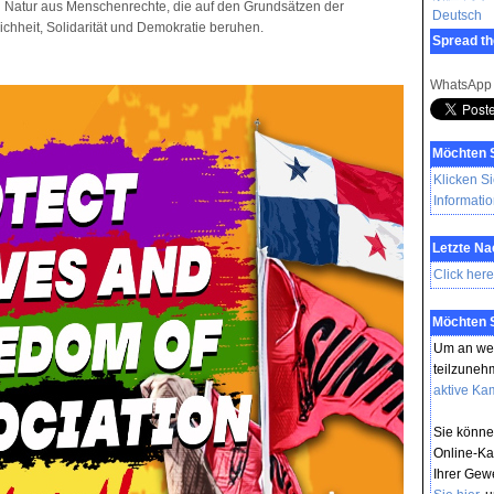
 Natur aus Menschenrechte, die auf den Grundsätzen der
Deutsch
ichheit, Solidarität und Demokratie beruhen.
Spread th
WhatsApp
Möchten 
Klicken Si
Informati
Letzte N
Click here
Möchten 
Um an we
teilzuneh
aktive Ka
Sie könne
Online-Ka
Ihrer Gew