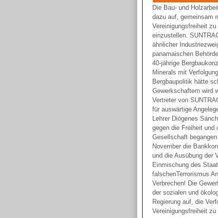
Die Bau- und Holzarbeit
dazu auf, gemeinsam m
Vereinigungsfreiheit z
einzustellen. SUNTRAC
ähnlicher Industriezwe
panamaischen Behörden
40-jährige Bergbaukonz
Minerals mit Verfolgun
Bergbaupolitik hätte s
Gewerkschaftern wird w
Vertreter von SUNTRAC
für auswärtige Angeleg
Lehrer Diógenes Sánch
gegen die Freiheit und
Gesellschaft begangen 
November die Bankkon
und die Ausübung der Ve
Einmischung des Staate
falschenTerrorismus An
Verbrechen! Die Gewerks
der sozialen und ökolo
Regierung auf, die Ver
Vereinigungsfreiheit zu