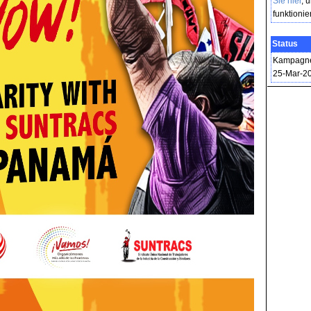
Sie hier
, 
funktionier
Status
Kampagne 
25-Mar-2