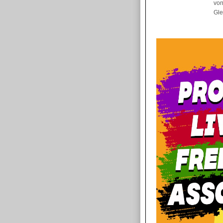
von
Gle