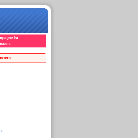
mpagne ist
ossen.
orters
ds