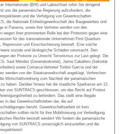
er Internationale (BHI) und LabourStart rufen Sie dringend
it uns die panamaische Regierung aufzufordern, die
u respektieren und die Verfolgung von Gewerkschaften
S, die Nationale Einheitsgewerkschaft des Baugewerbes und
ige in Panama, sowie ihre Vertreter werden von den
 wegen ihrer prominenten Rolle bei den Protesten gegen eine
ession für das transnationale Unternehmen First Quantum
g, Repression und Einschüchterung bestraft. Eine solche
chwere soziale und ökologische Schäden verursacht. Den
egen der Proteste zu Unrecht Terrorismus zur Last gelegt. Die
S, Saúl Méndez (Generalsekretär), Jaime Caballero (Sekretär
enheiten) sowie Comarca-Vertreter Toribio García und der
ez werden von der Staatsanwaltschaft angeklagt, Verbrechen
 die Wirtschaftsordnung zum Nachteil der panamaischen
zu haben. Darüber hinaus hat die staatliche Sparkasse am 13.
ten von SUNTRACS geschlossen, um das Recht auf Protest
reinigungsfreiheit zu behindern. Das stellt eine illegale
s in das Gewerkschaftsleben dar, die auf
schuldigungen beruht. Gewerkschaftsarbeit ist kein
chaften sollten nicht für ihre Mobilisierung zur Verteidigung
gischen Rechte bestraft werden! Wir fordern die panamaische
folgung von SUNTRACS unverzüglich einzustellen und die
 respektieren!