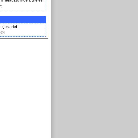
um herauszufinden, wie es
t.
gestartet:
024