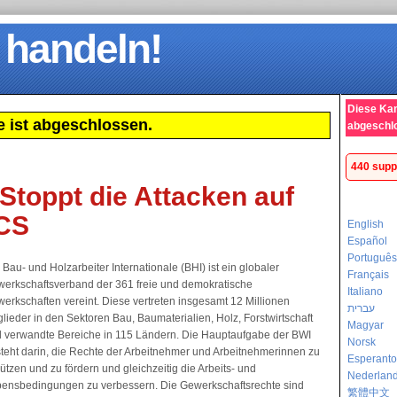
 handeln!
Diese Ka
 ist abgeschlossen.
abgeschl
440 supp
Stoppt die Attacken auf
CS
English
Español
Português
 Bau- und Holzarbeiter Internationale (BHI) ist ein globaler
Français
erkschaftsverband der 361 freie und demokratische
Italiano
erkschaften vereint. Diese vertreten insgesamt 12 Millionen
עברית
glieder in den Sektoren Bau, Baumaterialien, Holz, Forstwirtschaft
Magyar
 verwandte Bereiche in 115 Ländern. Die Hauptaufgabe der BWI
Norsk
teht darin, die Rechte der Arbeitnehmer und Arbeitnehmerinnen zu
Esperanto
ützen und zu fördern und gleichzeitig die Arbeits- und
Nederlan
ensbedingungen zu verbessern. Die Gewerkschaftsrechte sind
繁體中文