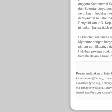
anggota Konfederasi S
dan Sekretariatnya se
sertifikasi. Tindakan k
di Myanmar ini telah b
Penyelidikan ILO. Kepu
ini bukan hanya tidak 
Dukunglah solidaritas 
Myanmar dengan berga
sistem sertifikasinya 
Hak-hak pekerja tidak b
bersatu dalam seruan 
Pesan anda akan di kirim k
k.carstensen@fsc.org, p.opa
z.martinez@fsc.org, c.cheng@
m.colchester@fsc.org, l.que
i.namikawa@fsc.org, r.thuo@f