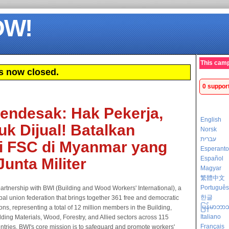
OW!
This camp
s now closed.
0 suppor
endesak: Hak Pekerja,
English
uk Dijual! Batalkan
Norsk
עברית
si FSC di Myanmar yang
Esperanto
Español
Junta Militer
Magyar
繁體中文
Português
partnership with BWI (Building and Wood Workers' International), a
한글
bal union federation that brings together 361 free and democratic
မြန်မာဘာ
ons, representing a total of 12 million members in the Building,
Italiano
lding Materials, Wood, Forestry, and Allied sectors across 115
Français
ntries. BWI's core mission is to safeguard and promote workers'