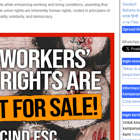
Deutsch
hts while enhancing working and living conditions, asserting that
Bahasa In
de union rights are inherently human rights, rooted in principles of
मानक हिन्दी
ality, solidarity, and democracy.
ภาษาไทย
Spread th
WhatsApp
Ingin meng
Tekan di 
lanjut me
Informasi
kampanye
Click here
Ingin bert
Untuk tur
kampanye 
kami
hala