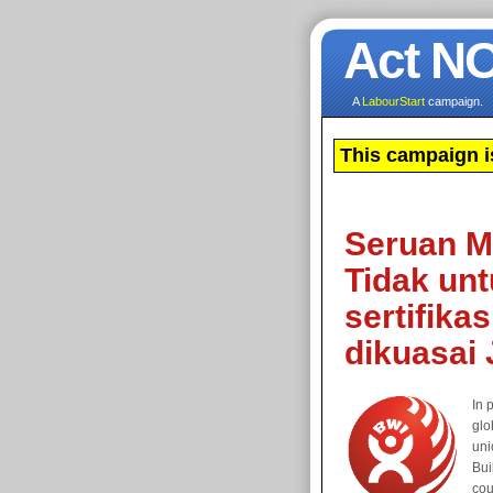
Act N
A
LabourStart
campaign.
This campaign i
Seruan M
Tidak unt
sertifika
dikuasai 
In 
glo
uni
Bui
cou