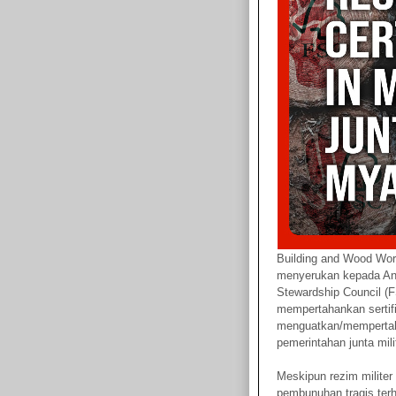
Building and Wood Work
menyerukan kepada And
Stewardship Council (
mempertahankan sertifik
menguatkan/mempertaha
pemerintahan junta mili
Meskipun rezim militer
pembunuhan tragis terh