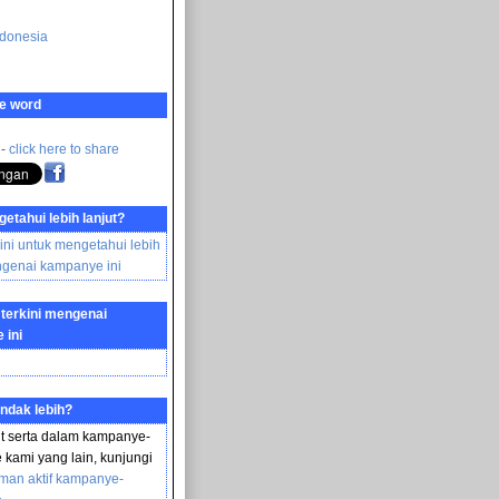
donesia
e word
 -
click here to share
etahui lebih lanjut?
sini untuk mengetahui lebih
ngenai kampanye ini
 terkini mengenai
 ini
indak lebih?
ut serta dalam kampanye-
kami yang lain, kunjungi
man aktif kampanye-