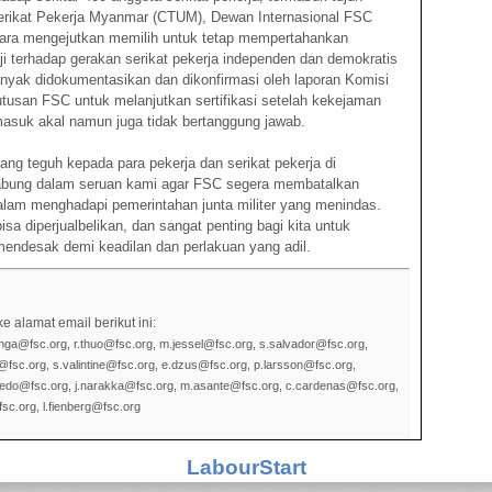
erikat Pekerja Myanmar (CTUM), Dewan Internasional FSC
cara mengejutkan memilih untuk tetap mempertahankan
eji terhadap gerakan serikat pekerja independen dan demokratis
anyak didokumentasikan dan dikonfirmasi oleh laporan Komisi
tusan FSC untuk melanjutkan sertifikasi setelah kekejaman
masuk akal namun juga tidak bertanggung jawab.
yang teguh kepada para pekerja dan serikat pekerja di
bung dalam seruan kami agar FSC segera membatalkan
dalam menghadapi pemerintahan junta militer yang menindas.
isa diperjualbelikan, dan sangat penting bagi kita untuk
mendesak demi keadilan dan perlakuan yang adil.
e alamat email berikut ini:
nga@fsc.org, r.thuo@fsc.org, m.jessel@fsc.org, s.salvador@fsc.org,
fsc.org, s.valintine@fsc.org, e.dzus@fsc.org, p.larsson@fsc.org,
vedo@fsc.org, j.narakka@fsc.org, m.asante@fsc.org, c.cardenas@fsc.org,
sc.org, l.fienberg@fsc.org
LabourStart