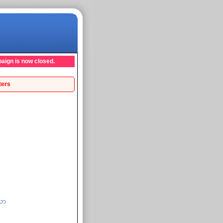
aign is now closed.
ters
သာ