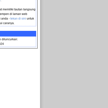
e
.
t memiliki tautan langsung
empen di laman web
i anda -
tekan di sini
untuk
i caranya.
 diluncurkan:
024