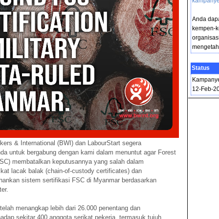
kampany
Anda dapa
kempen-k
organisas
mengetahu
Status
Kampanye
12-Feb-2
ers & International (BWI) dan LabourStart segera
a untuk bergabung dengan kami dalam menuntut agar Forest
FSC) membatalkan keputusannya yang salah dalam
at lacak balak (chain-of-custody certificates) dan
nkan sistem sertifikasi FSC di Myanmar berdasarkan
ter.
 telah menangkap lebih dari 26.000 penentang dan
adap sekitar 400 anggota serikat pekerja, termasuk tujuh