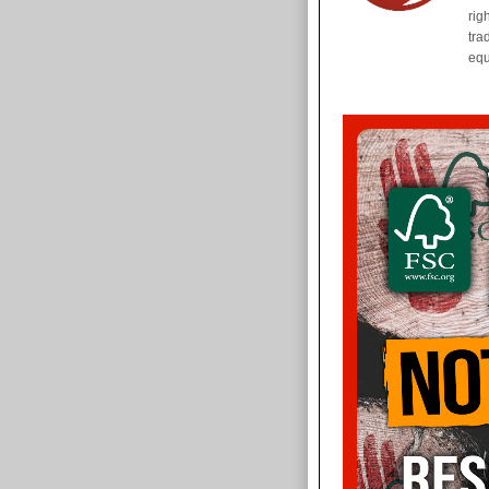
rig
tra
equ