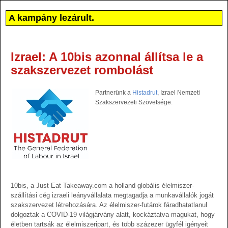
A kampány lezárult.
Izrael: A 10bis azonnal állítsa le a
szakszervezet rombolást
Partnerünk a
Histadrut
, Izrael Nemzeti
Szakszervezeti Szövetsége.
10bis, a Just Eat Takeaway.com a holland globális élelmiszer-
szállítási cég izraeli leányvállalata megtagadja a munkavállalók jogát
szakszervezet létrehozására. Az élelmiszer-futárok fáradhatatlanul
dolgoztak a COVID-19 világjárvány alatt, kockáztatva magukat, hogy
életben tartsák az élelmiszeripart, és több százezer ügyfél igényeit