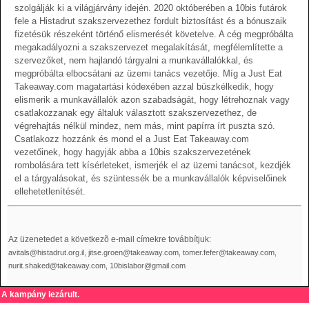
szolgálják ki a világjárvány idején. 2020 októberében a 10bis futárok
fele a Histadrut szakszervezethez fordult biztosítást és a bónuszaik
fizetésük részeként történő elismerését követelve. A cég megpróbálta
megakadályozni a szakszervezet megalakítását, megfélemlítette a
szervezőket, nem hajlandó tárgyalni a munkavállalókkal, és
megpróbálta elbocsátani az üzemi tanács vezetője. Míg a Just Eat
Takeaway.com magatartási kódexében azzal büszkélkedik, hogy
elismerik a munkavállalók azon szabadságát, hogy létrehoznak vagy
csatlakozzanak egy általuk választott szakszervezethez, de
végrehajtás nélkül mindez, nem más, mint papírra írt puszta szó.
Csatlakozz hozzánk és mond el a Just Eat Takeaway.com
vezetőinek, hogy hagyják abba a 10bis szakszervezetének
rombolására tett kísérleteket, ismerjék el az üzemi tanácsot, kezdjék
el a tárgyalásokat, és szüntessék be a munkavállalók képviselőinek
ellehetetlenítését.
Az üzenetedet a következõ e-mail címekre továbbítjuk:
avitals@histadrut.org.il, jitse.groen@takeaway.com, tomer.fefer@takeaway.com,
nurit.shaked@takeaway.com, 10bislabor@gmail.com
A kampány lezárult.