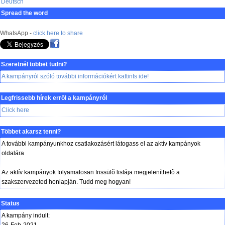
Deutsch
Spread the word
WhatsApp -
click here to share
Szeretnél többet tudni?
A kampányról szóló további információkért kattints ide!
Legfrissebb hírek errõl a kampányról
Click here
Többet akarsz tenni?
A további kampányunkhoz csatlakozásért látogass el az aktív kampányok
oldalára
Az aktív kampányok folyamatosan frissülõ listája megjeleníthetõ a
szakszervezeted honlapján. Tudd meg hogyan!
Status
A kampány indult: