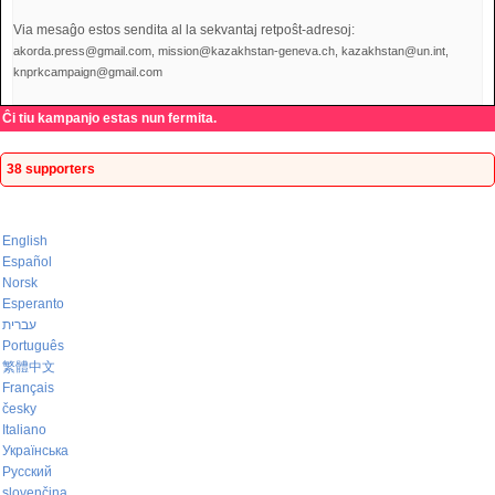
Via mesaĝo estos sendita al la sekvantaj retpoŝt-adresoj:
akorda.press@gmail.com, mission@kazakhstan-geneva.ch, kazakhstan@un.int,
knprkcampaign@gmail.com
Ĉi tiu kampanjo estas nun fermita.
38 supporters
English
Español
Norsk
Esperanto
עברית
Português
繁體中文
Français
česky
Italiano
Українська
Русский
slovenčina