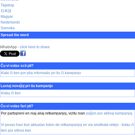
Tagalog
日本語
Magyar
Nederlands
Svenska
Spread the word
WhatsApp -
click here to share
Ĉu vi volas scii pli?
Klaki ĉi tien por plia informado pri tiu ĉi kampanjo
Lastaj novaĵoj pri tiu kampanjo
Klaku ĉi tien
Ĉu vi volas fari pli?
Por partopreni en niaj aliaj retkampanjoj, vizitu nian
paĝon por aktivaj kampanjoj
.
Vi povas havi tiun aktualan liston de retkampanjoj en via sindikata retejo -
klaku ĉi
tien
por eltrovi kiel.