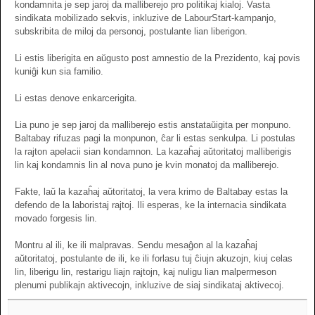
kondamnita je sep jaroj da malliberejo pro politikaj kialoj. Vasta
sindikata mobilizado sekvis, inkluzive de LabourStart-kampanjo,
subskribita de miloj da personoj, postulante lian liberigon.
Li estis liberigita en aŭgusto post amnestio de la Prezidento, kaj povis
kuniĝi kun sia familio.
Li estas denove enkarcerigita.
Lia puno je sep jaroj da malliberejo estis anstataŭigita per monpuno.
Baltabay rifuzas pagi la monpunon, ĉar li estas senkulpa. Li postulas
la rajton apelacii sian kondamnon. La kazaĥaj aŭtoritatoj malliberigis
lin kaj kondamnis lin al nova puno je kvin monatoj da malliberejo.
Fakte, laŭ la kazaĥaj aŭtoritatoj, la vera krimo de Baltabay estas la
defendo de la laboristaj rajtoj. Ili esperas, ke la internacia sindikata
movado forgesis lin.
Montru al ili, ke ili malpravas. Sendu mesaĝon al la kazaĥaj
aŭtoritatoj, postulante de ili, ke ili forlasu tuj ĉiujn akuzojn, kiuj celas
lin, liberigu lin, restarigu liajn rajtojn, kaj nuligu lian malpermeson
plenumi publikajn aktivecojn, inkluzive de siaj sindikataj aktivecoj.