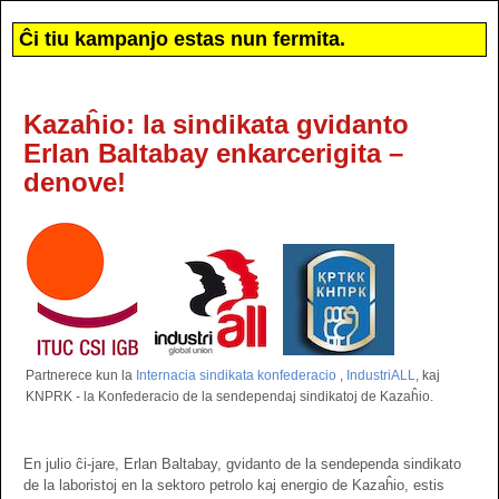
Ĉi tiu kampanjo estas nun fermita.
Kazaĥio: la sindikata gvidanto
Erlan Baltabay enkarcerigita –
denove!
Partnerece kun la
Internacia sindikata konfederacio
,
IndustriALL
, kaj
KNPRK - la Konfederacio de la sendependaj sindikatoj de Kazaĥio.
En julio ĉi-jare, Erlan Baltabay, gvidanto de la sendependa sindikato
de la laboristoj en la sektoro petrolo kaj energio de Kazaĥio, estis