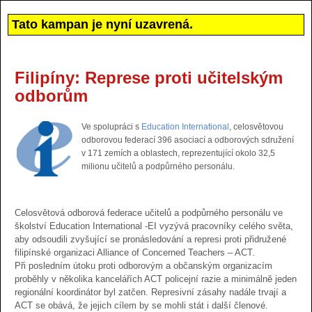
Tato kampan je nyní uzavrená.
Filipíny: Represe proti učitelským
odborům
Ve spolupráci s
Education International
, celosvětovou
odborovou federací 396 asociací a odborových sdružení
v 171 zemích a oblastech, reprezentující okolo 32,5
milionu učitelů a podpůrného personálu.
Celosvětová odborová federace učitelů a podpůrného personálu ve
školství Education International -EI vyzývá pracovníky celého světa,
aby odsoudili zvyšující se pronásledování a represi proti přidružené
filipínské organizaci Alliance of Concerned Teachers – ACT.
Při posledním útoku proti odborovým a občanským organizacím
proběhly v několika kancelářích ACT policejní razie a minimálně jeden
regionální koordinátor byl zatčen. Represivní zásahy nadále trvají a
ACT se obává, že jejich cílem by se mohli stát i další členové.