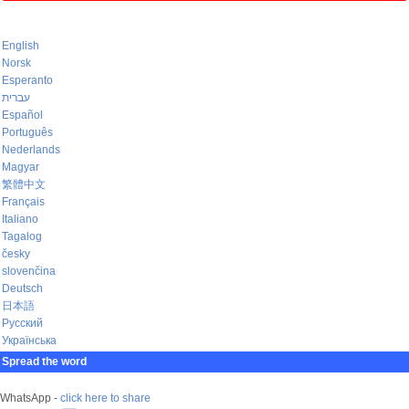
English
Norsk
Esperanto
עברית
Español
Português
Nederlands
Magyar
繁體中文
Français
Italiano
Tagalog
česky
slovenčina
Deutsch
日本語
Русский
Українська
Spread the word
WhatsApp -
click here to share