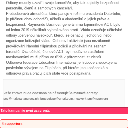
Odbory musely uzavřít svoje kanceláře, aby tak zajistily bezpečnost
personálu, členů a samotných kanceláří.
Protiodborová atmosféra, která panuje v režimu prezidenta Duterteho,
je příčinou obav odborářů, učitelů a akademiků o jejich práva a
bezpečnost. Raymondu Basiliovi, generálnímu tajemníkovi ACT, bylo
od ledna 2019 několikrát vyhrožováno smrtí. Vláda označuje učitelské
odbory „červenou nálepkou“, kterou se označují jednotlivci nebo
organizace kritizující vládu. Odboroví aktivisté jsou nezákonně
prověřováni Národní filipínskou policií a přidáváni na seznam
teroristů. Dva učitelé, členové ACT, byli nedávno zastřeleni
maskovanými muži přímo ve třídě v přítomnosti studentů.
Odborová federace Education International je hluboce znepokojena
posledním vývojem na Filipínách, při kterém jsou občanská a
odborová práva pracujících stále více pošlapávána.
Vaše zpráva bude odeslána na následující e-mailové adresy:
pcc@malacanang.gov.ph, brusselspe@gmail.com, newyork.pm@nypm.org
Tato kampan je nyní uzavrená.
4 supporters