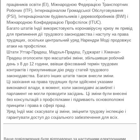
працівників освіти (EI), Міжнародною Федерацією Транспортних
Робочих (ITF), Інтернаціоналом Громадської Обслуговування
(PSI), Інтернаціоналом будівельників і деревообробників (BWI) і
Міжнародною Конфедерацією Профспілок (ITUC).
Багато штатів Індії використовують коронавірусну кризу як привід
для припинення дії трудового законодавства і наступу на права
трудящих, оскільки центральний уряд Нарендри Моді продовжує
атаки на профспілки.
Штати Уттар-Прадеш, Мадхья-Прадеш, Гуджарат і Хімачал-
Прадеш оголосили про масштабні зміни, збільшивши робочий
день з 8 до 12 години, ввівши фіксований термін трудових
контрактів і призупинивши дію ряду статей трудового
законодавства. Багато інших штатів також внесли зміни.
Ці зазіхання на права трудящих були здійснені указами
виконавчої влади, в момент, коли законодавчі асамблеї і
парламент не могли проводити засідань. Ці зміни були внесені
без консультацій з профспілками і підривають основоположні
принципи і права в сфері праці.
Уряд Індії має скасувати ці зміни, зміцнити трудову інспекцію і
гарантувати доступ до соціального забезпечення для всіх.
Ваше повідомлення буде відправлено за наступними електронними