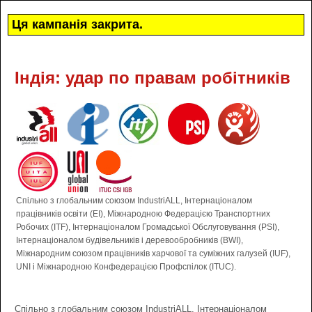
Ця кампанія закрита.
Індія: удар по правам робітників
Спільно з глобальним союзом IndustriALL, Інтернаціоналом
працівників освіти (EI), Міжнародною Федерацією Транспортних
Робочих (ITF), Інтернаціоналом Громадської Обслуговування (PSI),
Інтернаціоналом будівельників і деревообробників (BWI),
Міжнародним союзом працівників харчової та суміжних галузей (ІUF),
UNI і Міжнародною Конфедерацією Профспілок (ITUC).
Спільно з глобальним союзом IndustriALL, Інтернаціоналом