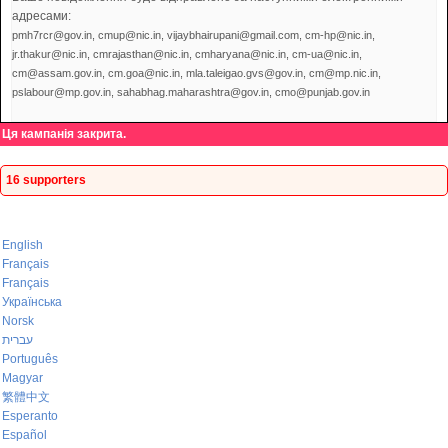
адресами:
pmh7rcr@gov.in, cmup@nic.in, vijaybhairupani@gmail.com, cm-hp@nic.in,
jr.thakur@nic.in, cmrajasthan@nic.in, cmharyana@nic.in, cm-ua@nic.in,
cm@assam.gov.in, cm.goa@nic.in, mla.taleigao.gvs@gov.in, cm@mp.nic.in,
pslabour@mp.gov.in, sahabhag.maharashtra@gov.in, cmo@punjab.gov.in
Ця кампанія закрита.
16 supporters
English
Français
Français
Українська
Norsk
עברית
Português
Magyar
繁體中文
Esperanto
Español