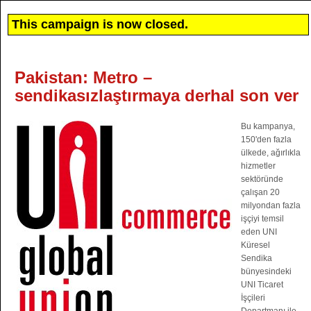
This campaign is now closed.
Pakistan: Metro –
sendikasızlaştırmaya derhal son ver
Bu kampanya,
150'den fazla
ülkede, ağırlıkla
hizmetler
sektöründe
çalışan 20
milyondan fazla
işçiyi temsil
eden UNI
Küresel
Sendika
bünyesindeki
UNI Ticaret
İşçileri