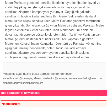
Metro Pakistan yönetimi, sendika liderlerini uyarılar, ihtarlar, işyeri ve
statü değişikliği ve işten çıkarmalarla sindirmeye çalışarak bir
sendikasızlaştırma kampanyası yürütüyor. Geçtiğimiz yıllarda,
sendikanın bugüne kadar seçilmiş tüm Genel Sekreterleri de dahil
olmak üzere birçok sendika lideri Metro Pakistan yönetimi tarafından
işten çıkarıldı. Son olarak da 10 yıldır Metro’da çalışan, Pakistan Metro
İşçileri Sendikası Genel Sekreteri Tahir Mehmood, 2017’deki bir
devamsızlığı gerekçe gösterilerek işten atıldı. Tahir’i ve Pakistan’daki
Metro işçilerini desteğinizi sunabilirsiniz. Tek yapmanız gereken
Metro’nun Küresel İnsan Kaynakları Direktörü ve Pakistan yönetimine
aşağıdaki mesajı göndererek, onları Tahir’i işe iade etmeye,
sendikasızlaştırmaya son vermeye ve sendika ile bir toplu iş
sözleşmesi bağıtlamak üzere müzakere etmeye davet etmek.
Mesajınız aşağıdaki e-posta adreslerine gönderilecek
zahra.hussain@metro.pk, Marek.minkiewicz@metro.pk, andrea.euenheim@metro.de,
globalsolidarity@uniglobalunion.org
This campaign is now closed.
70 supporters