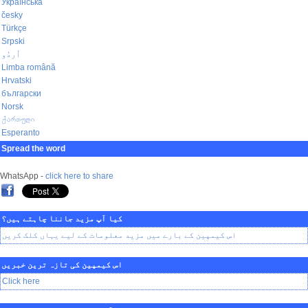
Українська
česky
Türkçe
Srpski
اُردُو
Limba română
Hrvatski
български
Norsk
ქართული
Esperanto
Spread the word
WhatsApp -
click here to share
کیا آپ مزید جاننا چاہتے ہیں؟
اس کیمپین کے بارے میں مزید معلومات کے لیے یہاں کلک کریں
اس کیمپین کی تازہ ترین خبریں
Click here