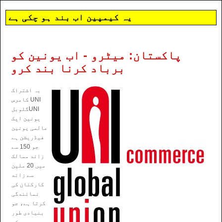
یہ کیمپین اب بند ہو چکی ہے
پاکستان: میٹرو - اب یونین کو
برباد کرنا بند کرو
بہ اشتراک
UNI کامرس
UNIگلوبل
یونین ایک
عالمی یونین
فیڈریشن ہے
جو 150 سے
زائد ممالک
میں 20 ملین
سے زائد
کارکنان کی
نمائندگی
کرتا ہے، جو
بنیادی طور