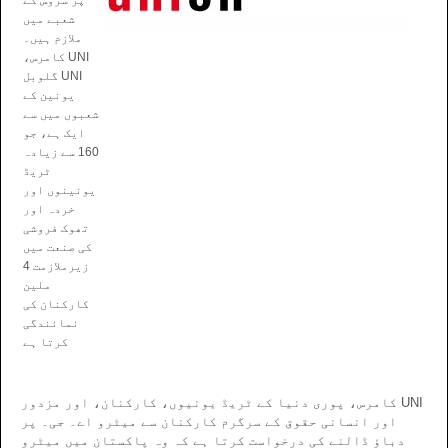
پر سروس کے
شعبے میں
ملازم ہیں۔
UNI کامرس،
UNI گلوبل
یونین کے
شعبوں میں سے
ایک ہے، جو
160 سے زیادہ
ٹریڈ
یونینوں اور
خردہ اور
تھوک فروشی
کی صنعت میں
زیرملازمت 4
ملین
کارکنان کی
نمائندگی
کرتا ہے
UNI کامرس، پوری دنیا کے ٹریڈ یونیوں، کارکنان، اور مزدور
اور انسانی حقوق کے سرگرم کارکنان سے میٹرو اے۔ جی۔ پر
دباؤ ڈالنے کی درخواست کرتا ہے کہ وہ پاکستان میں میٹرو