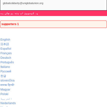
globalsolidarity@uniglobalunion.org
یہ کیمپین اب بند ہو چکی ہے
1 supporters
English
日本語
Español
Français
Deutsch
Português
Italiano
Русский
한글
slovenčina
मानक हिन्दी
Magyar
Polski
العربية
Nederlands