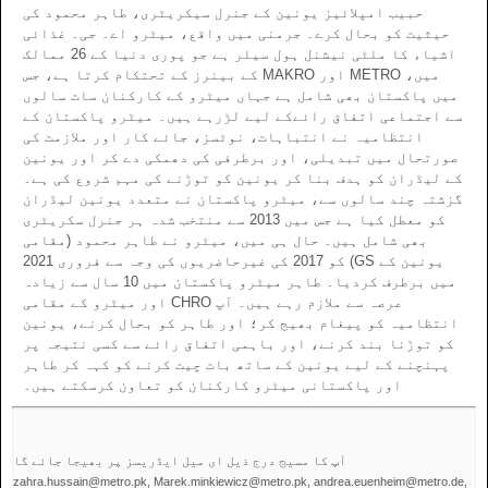
حبیب امپلائیز یونین کے جنرل سیکریٹری، طاہر محمود کی
حیثیت کو بحال کرے۔ جرمنی میں واقع، میٹرو اے۔ جی۔ غذائی
اشیاء کا ملٹی نیشنل ہول سیلر ہے جو پوری دنیا کے 26 ممالک
میں، METRO اور MAKRO کے بینرز کے تحتکام کرتا ہے، جس
میں پاکستان بھی شامل ہے جہاں میٹرو کے کارکنان سات سالوں
سے اجتماعی اتفاق رائےکے لیے لڑرہے ہیں۔ میٹرو پاکستان کے
انتظامیہ نے انتباہات، نوٹسز، جائے کار اور ملازمت کی
صورتحال میں تبدیلی، اور برطرفی کی دھمکی دے کر اور یونین
کے لیڈران کو ہدف بنا کر یونین کو توڑنے کی مہم شروع کی ہے۔
گزشتہ چند سالوں سے، میٹرو پاکستان نے متعدد یونین لیڈران
کو معطل کیا ہے جس میں 2013 سے منتخب شدہ ہر جنرل سکریٹری
بھی شامل ہیں۔ حال ہی میں، میٹرو نے طاہر محمود (مقامی
یونین کے GS) کو 2017 کی غیرحاضریوں کی وجہ سے فروری 2021
میں برطرف کردیا۔ طاہر میٹرو پاکستان میں 10 سال سے زیادہ
عرصہ سے ملازم رہے ہیں۔ آپ CHRO اور میٹرو کے مقامی
انتظامیہ کو پیغام بھیج کر؛ اور طاہر کو بحال کرنے، یونین
کو توڑنا بند کرنے، اور باہمی اتفاق رائے سے کسی نتیجہ پر
پہنچنے کے لیے یونین کے ساتھ بات چیت کرنے کو کہہ کر طاہر
اور پاکستانی میٹرو کارکنان کو تعاون کرسکتے ہیں۔
آپ کا مسیج درج ذیل ای میل ایڈریسز پر بھیجا جائے گا
zahra.hussain@metro.pk, Marek.minkiewicz@metro.pk, andrea.euenheim@metro.de,