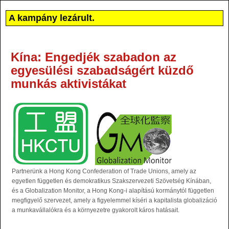
A kampány lezárult.
Kína: Engedjék szabadon az
egyesülési szabadságért küzdő
munkás aktivistákat
Partnerünk a Hong Kong Confederation of Trade Unions, amely az
egyetlen független és demokratikus Szakszervezeti Szövetség Kínában,
és a Globalization Monitor, a Hong Kong-i alapítású kormánytól független
megfigyelő szervezet, amely a figyelemmel kíséri a kapitalista globalizáció
a munkavállalókra és a környezetre gyakorolt káros hatásait.