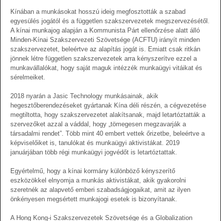
Kínában a munkásokat hosszú ideig megfosztották a szabad
egyesülés jogától és a független szakszervezetek megszervezésétől.
A kínai munkajog alapján a Kommunista Párt ellenőrzése alatt álló
Minden-Kínai Szakszervezeti Szövetsége (ACFTU) irányít minden
szakszervezetet, beleértve az alapítás jogát is. Emiatt csak ritkán
jönnek létre független szakszervezetek arra kényszerítve ezzel a
munkavállalókat, hogy saját maguk intézzék munkaügyi vitáikat és
sérelmeiket.
2018 nyarán a Jasic Technology munkásainak, akik
hegesztőberendezéseket gyártanak Kína déli részén, a cégvezetése
megtiltotta, hogy szakszervezetet alakítsanak, majd letartóztatták a
szervezőket azzal a váddal, hogy „tömegesen megzavarják a
társadalmi rendet”. Több mint 40 embert vettek őrizetbe, beleértve a
képviselőiket is, tanulókat és munkaügyi aktivistákat. 2019
januárjában több régi munkaügyi jogvédőt is letartóztattak.
Egyértelmű, hogy a kínai kormány különböző kényszerítő
eszközökkel elnyomja a munkás aktivistákat, akik gyakorolni
szeretnék az alapvető emberi szabadságjogaikat, amit az ilyen
önkényesen megsértett munkajogi esetek is bizonyítanak.
A Hong Kong-i Szakszervezetek Szövetsége és a Globalization