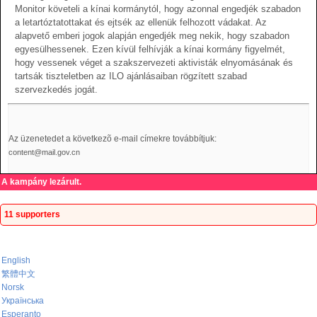
Monitor követeli a kínai kormánytól, hogy azonnal engedjék szabadon
a letartóztatottakat és ejtsék az ellenük felhozott vádakat. Az
alapvető emberi jogok alapján engedjék meg nekik, hogy szabadon
egyesülhessenek. Ezen kívül felhívják a kínai kormány figyelmét,
hogy vessenek véget a szakszervezeti aktivisták elnyomásának és
tartsák tiszteletben az ILO ajánlásaiban rögzített szabad
szervezkedés jogát.
Az üzenetedet a következõ e-mail címekre továbbítjuk:
content@mail.gov.cn
A kampány lezárult.
11 supporters
English
繁體中文
Norsk
Українська
Esperanto