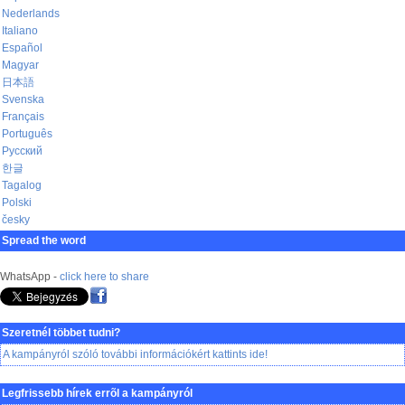
Nederlands
Italiano
Español
Magyar
日本語
Svenska
Français
Português
Русский
한글
Tagalog
Polski
česky
Spread the word
WhatsApp -
click here to share
Szeretnél többet tudni?
A kampányról szóló további információkért kattints ide!
Legfrissebb hírek errõl a kampányról