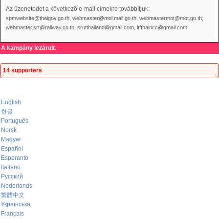
Az üzenetedet a következõ e-mail címekre továbbítjuk:
spmwebsite@thaigov.go.th, webmaster@mol.mail.go.th, webmastermot@mot.go.th,
webmaster.srt@railway.co.th, srutthailand@gmail.com, itfthaincc@gmail.com
A kampány lezárult.
14 supporters
English
한글
Português
Norsk
Magyar
Español
Esperanto
Italiano
Русский
Nederlands
繁體中文
Українська
Français