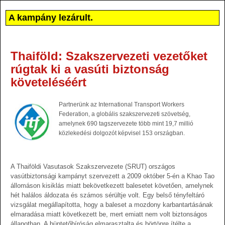
A kampány lezárult.
Thaiföld: Szakszervezeti vezetőket
rúgtak ki a vasúti biztonság
követeléséért
Partnerünk az International Transport Workers
Federation, a globális szakszervezeti szövetség,
amelynek 690 tagszervezete több mint 19,7 millió
közlekedési dolgozót képvisel 153 országban.
A Thaiföldi Vasutasok Szakszervezete (SRUT) országos
vasútbiztonsági kampányt szervezett a 2009 október 5-én a Khao Tao
állomáson kisiklás miatt bekövetkezett balesetet követően, amelynek
hét halálos áldozata és számos sérültje volt. Egy belső tényfeltáró
vizsgálat megállapította, hogy a baleset a mozdony karbantartásának
elmaradása miatt következett be, mert emiatt nem volt biztonságos
állapotban. A büntetőbíróság elmarasztalta és börtönre ítélte a