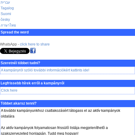
עברית
Tagalog
Suomi
česky
ภาษาไทย
Spread the word
WhatsApp -
click here to share
Szeretnél többet tudni?
A kampányról szóló további információkért kattints ide!
Legfrissebb hírek errõl a kampányról
Click here
Többet akarsz tenni?
A további kampányunkhoz csatlakozásért látogass el az aktív kampányok
oldalára
Az aktív kampányok folyamatosan frissülõ listája megjeleníthetõ a
szakszervezeted honlapján. Tudd meg hogyan!