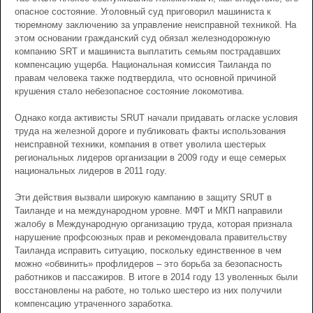
опасное состояние. Уголовный суд приговорил машиниста к
тюремному заключению за управление неисправной техникой. На
этом основании гражданский суд обязал железнодорожную
компанию SRT и машиниста выплатить семьям пострадавших
компенсацию ущерба. Национальная комиссия Таиланда по
правам человека также подтвердила, что основной причиной
крушения стало небезопасное состояние локомотива.
Однако когда активисты SRUT начали придавать огласке условия
труда на железной дороге и публиковать факты использования
неисправной техники, компания в ответ уволила шестерых
региональных лидеров организации в 2009 году и еще семерых
национальных лидеров в 2011 году.
Эти действия вызвали широкую кампанию в защиту SRUT в
Таиланде и на международном уровне. МФТ и МКП направили
жалобу в Международную организацию труда, которая признала
нарушение профсоюзных прав и рекомендовала правительству
Таиланда исправить ситуацию, поскольку единственное в чем
можно «обвинить» профлидеров – это борьба за безопасность
работников и пассажиров. В итоге в 2014 году 13 уволенных были
восстановлены на работе, но только шестеро из них получили
компенсацию утраченного заработка.