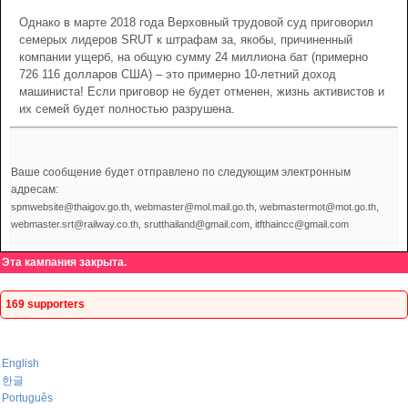
Однако в марте 2018 года Верховный трудовой суд приговорил
семерых лидеров SRUT к штрафам за, якобы, причиненный
компании ущерб, на общую сумму 24 миллиона бат (примерно
726 116 долларов США) – это примерно 10-летний доход
машиниста! Если приговор не будет отменен, жизнь активистов и
их семей будет полностью разрушена.
Ваше сообщение будет отправлено по следующим электронным
адресам:
spmwebsite@thaigov.go.th, webmaster@mol.mail.go.th, webmastermot@mot.go.th,
webmaster.srt@railway.co.th, srutthailand@gmail.com, itfthaincc@gmail.com
Эта кампания закрыта.
169 supporters
English
한글
Português