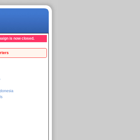
aign is now closed.
rters
ი
donesia
ds