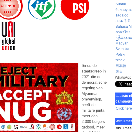
Suomi
беларуск
Tagalog
मानक हिन्दी
Bahasa M
ภาษาไทย
မြန်မာဘာ
Magyar
Svenska
Polski
עברית
Sinds de
日本語
staatsgreep in
한글
2021 die de
WhatsApp
democratische
regering van
Myanmar
Laatste n
omverwierp,
campagn
heeft de
Click here
militaire junta
meer dan
Wilt u me
2.000 burgers
gedood, meer
Als u mee