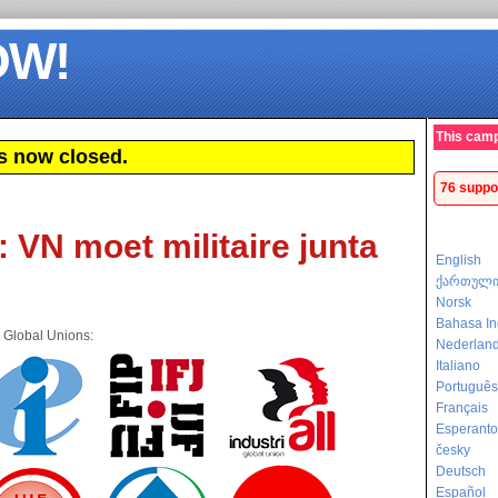
OW!
This camp
s now closed.
76 suppo
VN moet militaire junta
English
ქართულ
Norsk
Bahasa In
e Global Unions:
Nederlan
Italiano
Português
Français
Esperanto
česky
Deutsch
Español