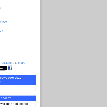
ая
elayu
သာ
 -
click here to share
ieuws over deze
e
er doen?
 wilt doen aan andere