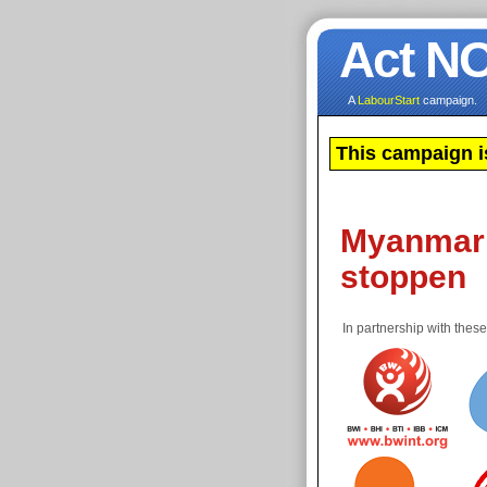
Act N
A
LabourStart
campaign.
This campaign i
Myanmar: 
stoppen
In partnership with thes