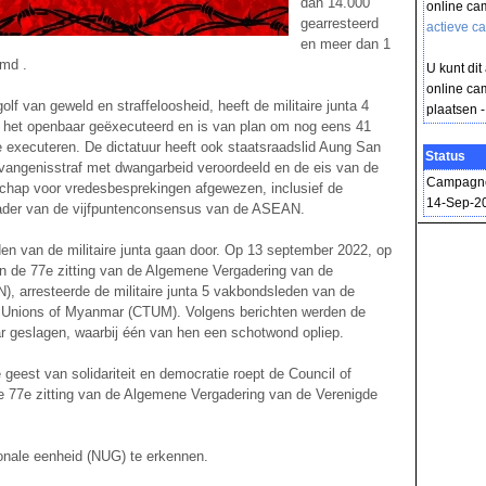
dan 14.000
online ca
gearresteerd
actieve 
en meer dan 1
md .
U kunt dit
online ca
golf van geweld en straffeloosheid, heeft de militaire junta 4
plaatsen -
n het openbaar geëxecuteerd en is van plan om nog eens 41
e executeren. De dictatuur heeft ook staatsraadslid Aung San
Status
gevangenisstraf met dwangarbeid veroordeeld en de eis van de
Campagne 
chap voor vredesbesprekingen afgewezen, inclusief de
14-Sep-2
kader van de vijfpuntenconsensus van de ASEAN.
en van de militaire junta gaan door. Op 13 september 2022, op
n de 77e zitting van de Algemene Vergadering van de
), arresteerde de militaire junta 5 vakbondsleden van de
e Unions of Myanmar (CTUM). Volgens berichten werden de
r geslagen, waarbij één van hen een schotwond opliep.
 geest van solidariteit en democratie roept de Council of
 77e zitting van de Algemene Vergadering van de Verenigde
ionale eenheid (NUG) te erkennen.