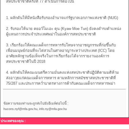
สหประชาชาติครั้งที่ 77 ดำเนินการต่อไปนี้
1. ผลักดันให้มีหนังสือรับรองอำนาจแก่รัฐบาลเอกภาพแห่งชาติ (NUG)
2. รับรองให้นาย คยอว์​โมเอะ ตุน (Kyaw Moe Tun) ยังคงดำรงตำแหน่ง
ผู้แทนถาวรประจำประเทศพม่าในองค์การสหประชาชาติ
3. เรียกร้องให้คณะเผด็จการทหารรับโทษจากอาชญกรรมที่ก่อขึ้นกับ
เพื่อนมนุษย์ก่อนที่จะไต่สวนในศาลอาญาระหว่างประเทศ (ICC) โดย
อาศัยหลักฐานข้อเท็จจริงในการเรียกร้องได้จากรายงานองค์การ
สหประชาชาติในปี 2018
4. ผลักดันให้คณะมนตรีความมั่นคงแห่งสหประชาติปฏิบัติตามมติห้าม
ส่งอาวุธแก่คณะเผด็จการทหาร ตามหลักการสมัชชาสหประชาชาติที่
75/287 และประการคว่ำบาตรทางการค้ากับคณะเผด็จการทหารพม่า
ข้อความของท่านจะถูกส่งไปยังอีเมล์ต่อไปนี้ :
hucons.nyf@mfa.gov.hu, info.ny@mfa.gov.hu
ประเทศของคุณ :