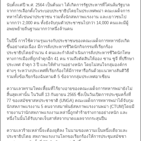
นับตั้งแต่ปี พ.ศ. 2564 เป็นต้นมา ได้เกิดการรัฐประหารที่โค่นล้มรัฐบาล
จากการเลือกตั้งในระบอบประชาธิปไตยในประเทศพม่า คณะเผด็จการ
ทหารได้เข่นฆ่าประชาชน รวมทั้งนักสหภาพแรงงาน และเยาวชนไป
มากกว่า 2,000 คน ทั้งยังจับกุมตัวประชาชนไปกว่า 14,000 คนและมีผู้
อพยพย้ายถิ่นฐานมากกว่าหนึ่งล้านคน
ในปีนี้ การใช้ความรุนแรงกับประชาชนของคณะเผด็จการทหารยังเกิด
ขึ้นอย่างต่อเนื่อง มีการสั่งประหารชีวิตนักกิจกรรมที่เรียกร้อง
ประชาธิปไตยจำนวน 4 คนและกำลังดำเนินการสั่งประหารชีวิตนักโทษ
ทางการเมืองที่ถูกจำคุกอีก 41 คน รวมถึงตัดสินให้ออง ซาน ซูจี ที่ปรึกษา
ประเทศ จำคุก 3 ปี และให้ทำงานอย่างหนัก โดยไม่สนใจกลุ่มองค์กร
ต่างๆ ระหว่างประเทศที่เรียกร้องให้มีการหารือกันด้วยแนวทางสันติวิธี
รวมทั้งข้อเรียกร้องฉันทามติ 5 ข้อจากกลุ่มประเทศอาเซียน
ความเลวทรามโหดเหี้ยมที่ไร้ยางอายของคณะเผด็จการทหารพม่ายังไม่
สิ้นสุดเท่านั้น ในวันที่ 13 กันยายน 2565 ซึ่งเป็นวันเปิดการประชุมครั้งที่
77 ของสมัชชาสหประชาชาติ (UNGA) คณะเผด็จการทหารพม่าได้จับกุม
นักสหภาพแรงงาน 5 คนจากสมาพันธ์สหภาพแรงงานพม่า (CTUM)โดยมี
รายงานว่านักสหภาพแรงงานเหล่านี้ถูกทำร้ายร่างกายอย่างหนัก และ
หนึ่งในนั้นได้รับบาดเจ็บสาหัสจากบาดแผลจากกระสุนปืน
ความเลวร้ายเหล่านี้จะต้องยุติลง ในนามของความเป็นหนึ่งเดียวและ
ประชาธิปไตย สหภาพแรงงานโลกขอเรียกร้องให้การประชุมสมัชชา