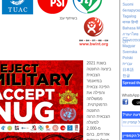
Suomi
беларуск
Tagalog
בשיתוף עם:
मानक हिन्दी
Bahasa M
ภาษาไทย
မြန်မာဘာ
Magyar
Svenska
Polski
בשנת 2021
עברית
ביצעה החונטה
日本語
הצבאית
한글
במיאנמר
Spread th
הפיכה צבאית
והפילה את
WhatsApp
ממשלתה
הדמוקרטית.
החונטה
דעת יותר?
הצבאית הרגה
 קמפיין זה
למעלה
מ-2,000
אזרחים, בהם
 הקמפיין