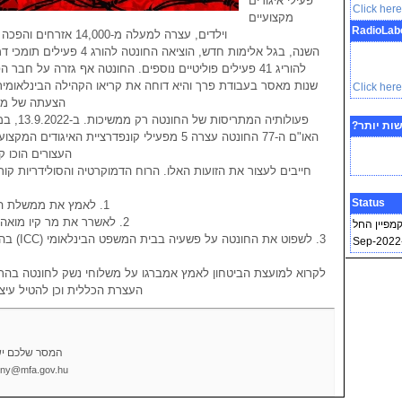
פעילי איגודים
Click here
מקצועיים
RadioLab
וילדים, עצרה למעלה מ-14,000 אזרחים והפכה למעלה ממיליון לפליטים.
השנה, בגל אלימות חדש, הוציאה החו
שנות מאסר בעבודת פרך והיא דוחה את קריאו הקהילה הבינלאומית
Click here 
הצעתה של מו
פעולותיה ה
שות יותר?
העצורים הוכו ק
חייבים לעצור את הזועות האלו. הרוח הדמוקרטיה והסולידריות קור
Status
1. לאמץ את ממשלת האחדות הלאומית (NUG).
2. לאשרר את מר קיו מואה און כנציג מיאנמר לאו"ם.
מפיין החל
3. לשפוט את
העצרת הכללית וכן להטיל עיצ
המסר שלכם יש
o.ny@mfa.gov.hu