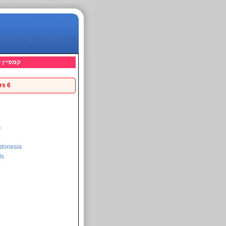
קמפיין 
6 supporters
ი
donesia
ds