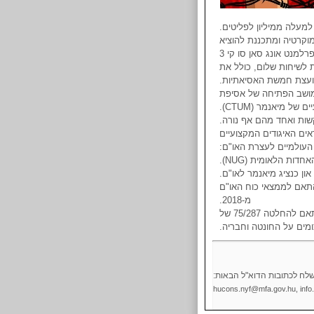
נטה להורג 4 פעילים תומכי דמוקרטיה ומתכננת להוציא
להוריג 41 פעילים פוליטיים נוספים. החונטה אף גזרה על חבר הפרלמנט אונג סאן סו קי 3
 לשיחות שלום, כולל את
עצת חמשת האסיאתיות.
מתריסות של החונטה רק ממשיכות. ב-13.9.2022, במושב הפתיחה של אסיפת
האו"ם ה-77 החונטה עצרה 5 מפעילי קונפדרציית האיגודים המקצועיים של מיאנמר (CTUM).
שות ואחד מהם אף נורה.
אים האיגודים המקצועיים
העולמיים לעצרת האו"ם:
 החונטה על פשעיה בבית המשפט הבינלאומי (ICC) בהתאם לממצאי כוח האו"ם
מ-2018.
לקרוא למועצת הביטחון לאמץ אמברגו על משלוחי נשק לחונטה בהתאם להחלטה 75/287 של
ומים על החונטה וחבריה.
לח לכתובות הדוא"ל הבאות:
hucons.nyf@mfa.gov.hu, inf