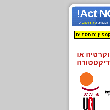
Act N
A
LabourStart
campaign.
מפיין זה הסתיים
קרטיה או
דיקטטורה