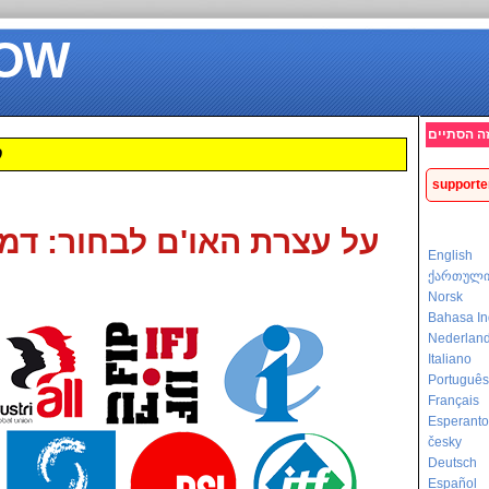
OW!
זה הסתיים
ק
על עצרת האו'ם לבחור: דמו
English
ქართულ
Norsk
Bahasa In
Nederlan
Italiano
Português
Français
Esperanto
česky
Deutsch
Español